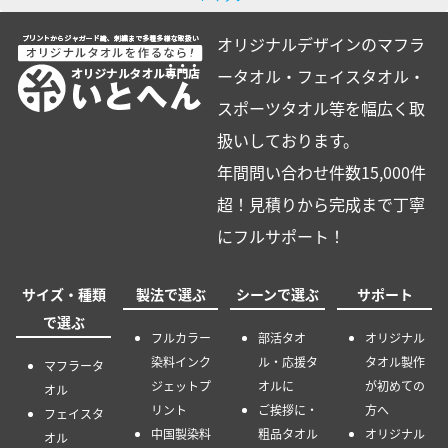
オリジナルデザインのマフラ
ータオル・フェイスタオル・
スポーツタオル等を幅広く取
扱いしております。
年間問い合わせ件数15,000件
超！見積りから完成まで丁寧
にフルサポート！
サイズ・種類
製法で選ぶ
シーンで選ぶ
サポート
で選ぶ
フルカラー
部活タオ
オリジナル
染料インク
ル・応援タ
タオル製作
マフラータ
ジェットプ
オルに
が初めての
オル
リント
ご挨拶に・
方へ
フェイスタ
中国製染料
粗品タオル
オリジナル
オル