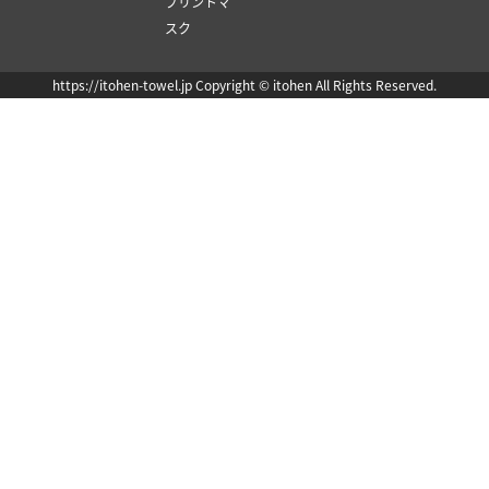
プリントマ
スク
https://itohen-towel.jp Copyright © itohen All Rights Reserved.