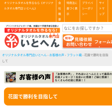
オリジナルタオルを作るなら《オリジナ
会
特商法に
プライバ
サイ
ルタオル専門店 いとへん》
社
基づく表
シーポリ
トマ
概
示
シー
ップ
要
オリジナルタオル専門店いとへん
›
お客様の声
›
フラット織
›
花園で勝利を目指
して
花園で勝利を目指して