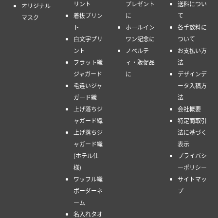
リント
プレゼント
送料につい
オリジナル
着抜プリン
に
て
マスク
ト
ホールイン
各手数料に
白文字プリ
ワン記念に
ついて
ント
ノベルテ
お支払い方
フラット織
ィ・販促品
法
ジャガード
に
デザインデ
毛違いジャ
ータ入稿方
ガード織
法
上げ落ちジ
会社概要
ャガード織
特定商取引
上げ落ちジ
法に基づく
ャガード織
表示
(ホテル仕
プライバシ
様)
ーポリシー
ワッフル織
サイトマッ
ボーダーネ
プ
ーム
名入れタオ