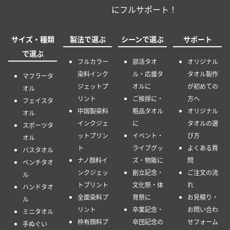
にフルサポート！
サイズ・種類
製法で選ぶ
シーンで選ぶ
サポート
で選ぶ
フルカラー
部活タオ
オリジナル
染料インク
ル・応援タ
タオル製作
マフラータ
ジェットプ
オルに
が初めての
オル
リント
ご挨拶に・
方へ
フェイスタ
中国製染料
粗品タオル
オリジナル
オル
インクジェ
に
タオルの選
スポーツタ
ットプリン
イベント・
び方
オル
ト
ライブグッ
よくある質
バスタオル
ナノ顔料イ
ズ・物販に
問
ベンチタオ
ンクジェッ
創立記念・
ご注文の流
ル
トプリント
文化祭・体
れ
ハンドタオ
全面染料プ
育祭に
お見積り・
ル
リント
卒業記念・
お問い合わ
ミニタオル
枠有顔料プ
卒団記念の
せフォーム
手ぬぐい