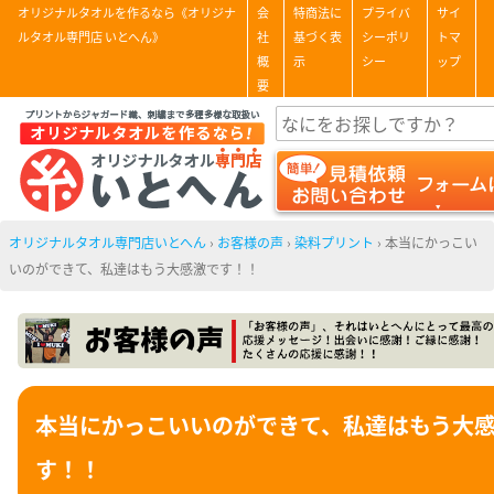
オリジナルタオルを作るなら《オリジナ
会
特商法に
プライバ
サイ
ルタオル専門店 いとへん》
社
基づく表
シーポリ
トマ
概
示
シー
ップ
要
オリジナルタオル専門店いとへん
›
お客様の声
›
染料プリント
›
本当にかっこい
いのができて、私達はもう大感激です！！
本当にかっこいいのができて、私達はもう大
す！！