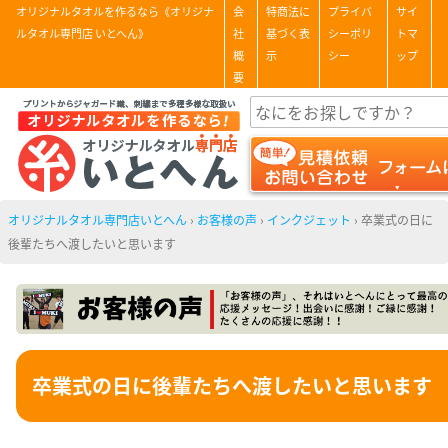
オリジナルタオルを作るなら《オリジナ
会
特商法に
プライバ
サイ
ルタオル専門店 いとへん》
社
基づく表
シーポリ
トマ
概
示
シー
ップ
要
オリジナルタオル専門店いとへん
›
お客様の声
›
インクジェット
›
卒業式の日に
後輩たちへ渡したいと思います
卒業式の日に後輩たちへ渡したいと思います