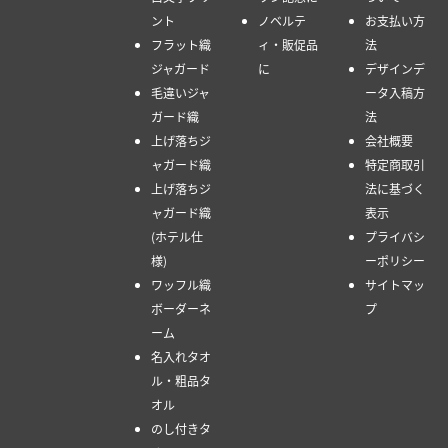
ント
ノベルテ
お支払い方
フラット織
ィ・販促品
法
ジャガード
に
デザインデ
毛違いジャ
ータ入稿方
ガード織
法
上げ落ちジ
会社概要
ャガード織
特定商取引
上げ落ちジ
法に基づく
ャガード織
表示
(ホテル仕
プライバシ
様)
ーポリシー
ワッフル織
サイトマッ
ボーダーネ
プ
ーム
名入れタオ
ル・粗品タ
オル
のし付きタ