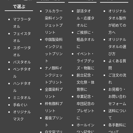
で選ぶ
フルカラー
部活タオ
オリジナル
染料インク
ル・応援タ
タオル製作
マフラータ
ジェットプ
オルに
が初めての
オル
リント
ご挨拶に・
方へ
フェイスタ
中国製染料
粗品タオル
オリジナル
オル
インクジェ
に
タオルの選
スポーツタ
ットプリン
イベント・
び方
オル
ト
ライブグッ
よくある質
バスタオル
ナノ顔料イ
ズ・物販に
問
ベンチタオ
ンクジェッ
創立記念・
ご注文の流
ル
トプリント
文化祭・体
れ
ハンドタオ
全面染料プ
育祭に
お見積り・
ル
リント
卒業記念・
お問い合わ
ミニタオル
枠有顔料プ
卒団記念の
せフォーム
手ぬぐい
リント
プレゼント
送料につい
オリジナル
着抜プリン
に
て
マスク
ト
ホールイン
各手数料に
白文字プリ
ワン記念に
ついて