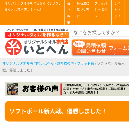
オリジナルタオルを作るなら《オリジナ
会
特商法に
プライバ
サイ
ルタオル専門店 いとへん》
社
基づく表
シーポリ
トマ
概
示
シー
ップ
要
オリジナルタオル専門店いとへん
›
お客様の声
›
フラット織
›
ソフトボール新人
戦、優勝しました！
ソフトボール新人戦、優勝しました！