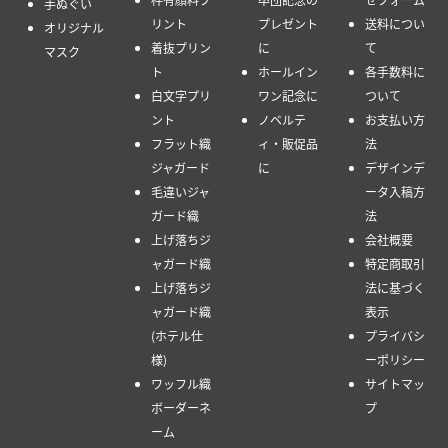
手ぬぐい
リント
プレゼント
送料につい
オリジナル
着抜プリン
に
て
マスク
ト
ホールイン
各手数料に
白文字プリ
ワン記念に
ついて
ント
ノベルテ
お支払い方
フラット織
ィ・販促品
法
ジャガード
に
デザインデ
毛違いジャ
ータ入稿方
ガード織
法
上げ落ちジ
会社概要
ャガード織
特定商取引
上げ落ちジ
法に基づく
ャガード織
表示
(ホテル仕
プライバシ
様)
ーポリシー
ワッフル織
サイトマッ
ボーダーネ
プ
ーム