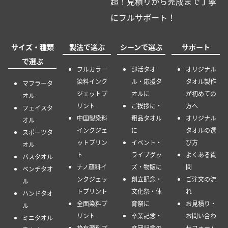
超！見積りから完成まで丁寧
にフルサポート！
サイズ・種類
製法で選ぶ
シーンで選ぶ
サポート
で選ぶ
フルカラー
部活タオ
オリジナル
染料インク
ル・応援タ
タオル製作
マフラータ
ジェットプ
オルに
が初めての
オル
リント
ご挨拶に・
方へ
フェイスタ
中国製染料
粗品タオル
オリジナル
オル
インクジェ
に
タオルの選
スポーツタ
ットプリン
イベント・
び方
オル
ト
ライブグッ
よくある質
バスタオル
ナノ顔料イ
ズ・物販に
問
ベンチタオ
ンクジェッ
創立記念・
ご注文の流
ル
トプリント
文化祭・体
れ
ハンドタオ
全面染料プ
育祭に
お見積り・
ル
リント
卒業記念・
お問い合わ
ミニタオル
枠有顔料プ
卒団記念の
せフォーム