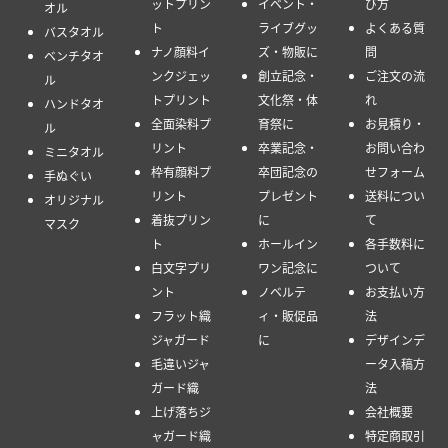
ットプリン
イベント・
び方
オル
ト
ライブグッ
よくある質
バスタオル
ナノ顔料イ
ズ・物販に
問
ベンチタオ
ンクジェッ
創立記念・
ご注文の流
ル
トプリント
文化祭・体
れ
ハンドタオ
全面染料プ
育祭に
お見積り・
ル
リント
卒業記念・
お問い合わ
ミニタオル
枠有顔料プ
卒団記念の
せフォーム
手ぬぐい
リント
プレゼント
送料につい
オリジナル
着抜プリン
に
て
マスク
ト
ホールイン
各手数料に
白文字プリ
ワン記念に
ついて
ント
ノベルテ
お支払い方
フラット織
ィ・販促品
法
ジャガード
に
デザインデ
毛違いジャ
ータ入稿方
ガード織
法
上げ落ちジ
会社概要
ャガード織
特定商取引