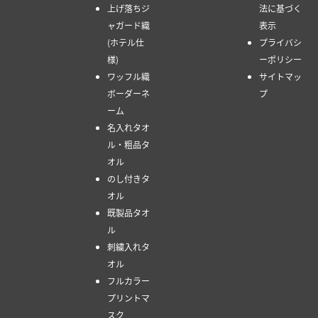
上げ落ちジ
法に基づく
ャガード織
表示
(ホテル仕
プライバシ
様)
ーポリシー
ワッフル織
サイトマッ
ボーダーネ
プ
ーム
名入れタオ
ル・粗品タ
オル
のし付きタ
オル
既製品タオ
ル
刺繍入れタ
オル
フルカラー
プリントマ
スク