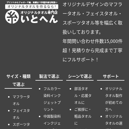
オリジナルデザインのマフラ
ータオル・フェイスタオル・
スポーツタオル等を幅広く取
扱いしております。
年間問い合わせ件数15,000件
超！見積りから完成まで丁寧
にフルサポート！
サイズ・種類
製法で選ぶ
シーンで選ぶ
サポート
で選ぶ
フルカラー
部活タオ
オリジナル
染料インク
ル・応援タ
タオル製作
マフラータ
ジェットプ
オルに
が初めての
オル
リント
ご挨拶に・
方へ
フェイスタ
中国製染料
粗品タオル
オリジナル
オル
インクジェ
に
タオルの選
スポーツタ