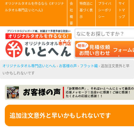
オリジナルタオルを作るなら《オリジナ
会
特商法に
プライバ
サイ
ルタオル専門店 いとへん》
社
基づく表
シーポリ
トマ
概
示
シー
ップ
要
オリジナルタオル専門店いとへん
›
お客様の声
›
フラット織
›
追加注文意外と早
いかもしれないです
追加注文意外と早いかもしれないです