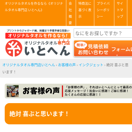
オリジナルタオルを作るなら《オリジナ
会
特商法に
プライバ
サイ
ルタオル専門店 いとへん》
社
基づく表
シーポリ
トマ
概
示
シー
ップ
要
オリジナルタオル専門店いとへん
›
お客様の声
›
インクジェット
›
絶対 喜ぶと思
います！
絶対 喜ぶと思います！