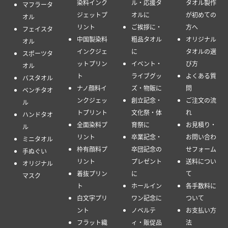
染料インク
ル・応援タ
タオル製作
マフラータ
ジェットプ
オルに
が初めての
オル
リント
ご挨拶に・
方へ
フェイスタ
中国製染料
粗品タオル
オリジナル
オル
インクジェ
に
タオルの選
スポーツタ
ットプリン
イベント・
び方
オル
ト
ライブグッ
よくある質
バスタオル
ナノ顔料イ
ズ・物販に
問
ベンチタオ
ンクジェッ
創立記念・
ご注文の流
ル
トプリント
文化祭・体
れ
ハンドタオ
全面染料プ
育祭に
お見積り・
ル
リント
卒業記念・
お問い合わ
ミニタオル
枠有顔料プ
卒団記念の
せフォーム
手ぬぐい
リント
プレゼント
送料につい
オリジナル
着抜プリン
に
て
マスク
ト
ホールイン
各手数料に
白文字プリ
ワン記念に
ついて
ント
ノベルテ
お支払い方
フラット織
ィ・販促品
法