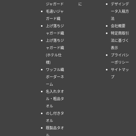
ジャガード
に
デザインデ
毛違いジャ
ータ入稿方
ガード織
法
上げ落ちジ
会社概要
ャガード織
特定商取引
上げ落ちジ
法に基づく
ャガード織
表示
(ホテル仕
プライバシ
様)
ーポリシー
ワッフル織
サイトマッ
ボーダーネ
プ
ーム
名入れタオ
ル・粗品タ
オル
のし付きタ
オル
既製品タオ
ル