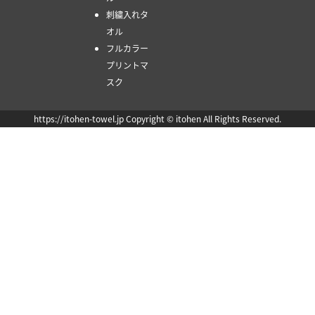
刺繍入れタ
オル
フルカラー
プリントマ
スク
https://itohen-towel.jp Copyright © itohen All Rights Reserved.