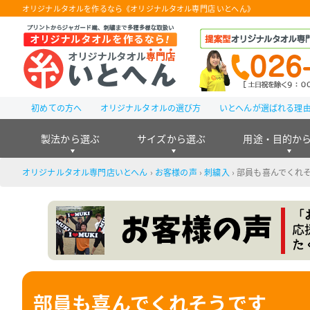
オリジナルタオルを作るなら《オリジナルタオル専門店 いとへん》
初めての方へ
オリジナルタオルの選び方
いとへんが選ばれる理
製法から選ぶ
サイズから選ぶ
用途・目的か
オリジナルタオル専門店いとへん
›
お客様の声
›
刺繍入
›
部員も喜んでくれ
部員も喜んでくれそうです