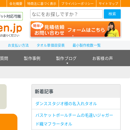
会社概要
特商法に基づく表示
プライバシーポリシー
サイトマップ
検索
て
お支払い方法
タオル単価目安表
最小製作枚数一覧
る質問
製作事例
製作ブログ
お客様の声
新着記事
ダンススタジオ様の名入れタオル
バスケットボールチームの毛違いジャガー
ド織マフラータオル