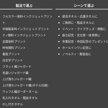
製法で選ぶ
シーンで選ぶ
フルカラー染料インクジェットプリン
部活タオル・応援タオルに
ト
ご挨拶に・粗品タオルに
中国製染料インクジェットプリント
イベント・ライブグッズ・物販に
ナノ顔料インクジェットプリント
創立記念・文化祭・体育祭に
全面染料プリント
卒業記念・卒団記念のプレゼント
枠有顔料プリント
ホールインワン記念に
着抜プリント
ノベルティ・販促品に
白文字プリント
フラット織ジャガード
毛違いジャガード織
上げ落ちジャガード織
上げ落ちジャガード織(ホテル仕様)
ワッフル織ボーダーネーム
名入れタオル・粗品タオル
のし付きタオル