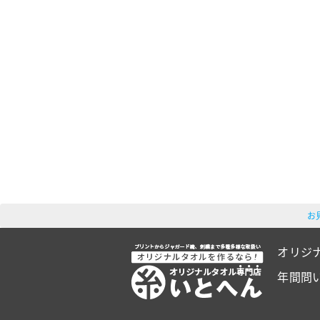
お
オリジ
年間問