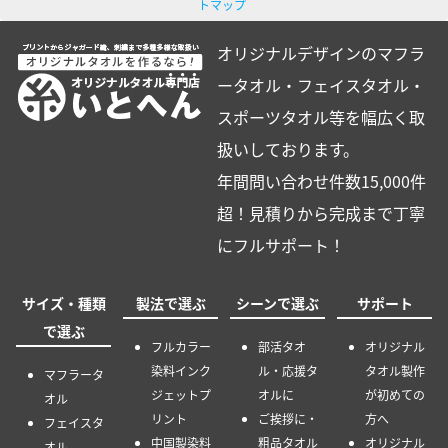
トマップ
オリジナルデザインのマフラ
ータオル・フェイスタオル・
スポーツタオル等を幅広く取
扱いしております。
年間問い合わせ件数15,000件
超！見積りから完成まで丁寧
にフルサポート！
サイズ・種類
製法で選ぶ
シーンで選ぶ
サポート
で選ぶ
フルカラー
部活タオ
オリジナル
染料インク
ル・応援タ
タオル製作
マフラータ
ジェットプ
オルに
が初めての
オル
リント
ご挨拶に・
方へ
フェイスタ
中国製染料
粗品タオル
オリジナル
オル