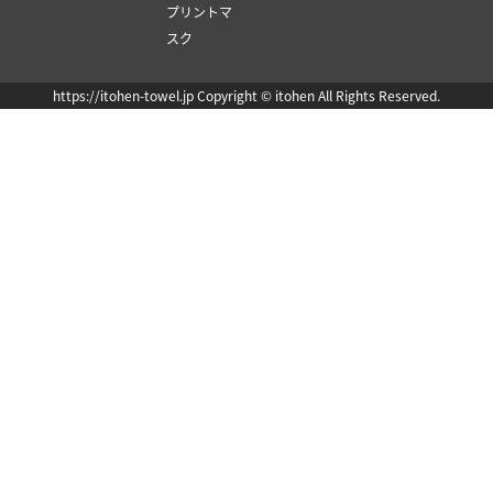
プリントマ
スク
https://itohen-towel.jp Copyright © itohen All Rights Reserved.