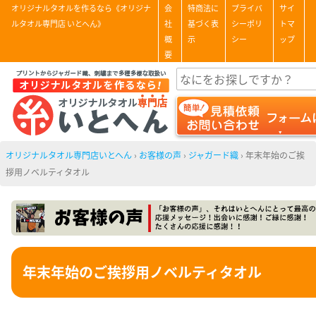
オリジナルタオルを作るなら《オリジナ
会
特商法に
プライバ
サイ
ルタオル専門店 いとへん》
社
基づく表
シーポリ
トマ
概
示
シー
ップ
要
オリジナルタオル専門店いとへん
›
お客様の声
›
ジャガード織
›
年末年始のご挨
拶用ノベルティタオル
年末年始のご挨拶用ノベルティタオル