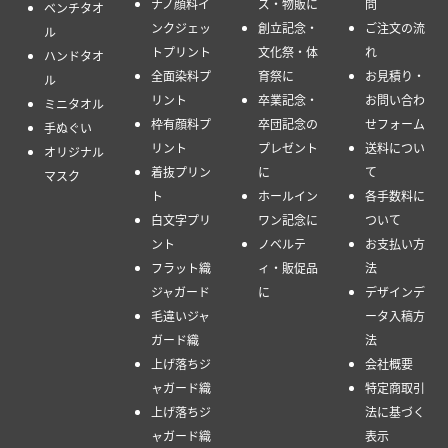
ナノ顔料イ
ズ・物販に
問
ベンチタオ
ンクジェッ
創立記念・
ご注文の流
ル
トプリント
文化祭・体
れ
ハンドタオ
全面染料プ
育祭に
お見積り・
ル
リント
卒業記念・
お問い合わ
ミニタオル
枠有顔料プ
卒団記念の
せフォーム
手ぬぐい
リント
プレゼント
送料につい
オリジナル
着抜プリン
に
て
マスク
ト
ホールイン
各手数料に
白文字プリ
ワン記念に
ついて
ント
ノベルテ
お支払い方
フラット織
ィ・販促品
法
ジャガード
に
デザインデ
毛違いジャ
ータ入稿方
ガード織
法
上げ落ちジ
会社概要
ャガード織
特定商取引
上げ落ちジ
法に基づく
ャガード織
表示