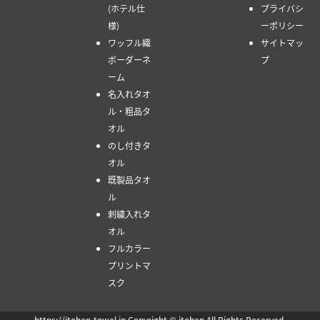
(ホテル仕
プライバシ
様)
ーポリシー
ワッフル織
サイトマッ
ボーダーネ
プ
ーム
名入れタオ
ル・粗品タ
オル
のし付きタ
オル
既製品タオ
ル
刺繍入れタ
オル
フルカラー
プリントマ
スク
https://itohen-towel.jp Copyright © itohen All Rights Reserved.