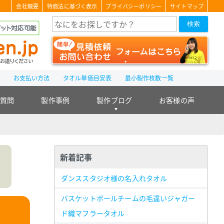
会社概要
特商法に基づく表示
プライバシーポリシー
サイトマップ
検索
て
お支払い方法
タオル単価目安表
最小製作枚数一覧
る質問
製作事例
製作ブログ
お客様の声
新着記事
ダンススタジオ様の名入れタオル
バスケットボールチームの毛違いジャガー
ド織マフラータオル