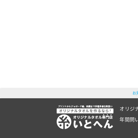
お
オリジ
年間問