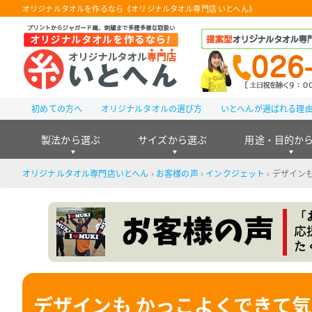
オリジナルタオルを作るなら《オリジナルタオル専門店 いとへん》
初めての方へ
オリジナルタオルの選び方
いとへんが選ばれる理
製法から選ぶ
サイズから選ぶ
用途・目的か
オリジナルタオル専門店いとへん
›
お客様の声
›
インクジェット
›
デザインも
デザインも かっこよくできて