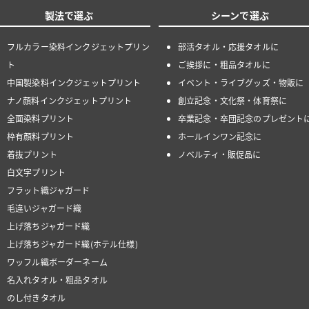
製法で選ぶ
シーンで選ぶ
フルカラー染料インクジェットプリン
部活タオル・応援タオルに
ト
ご挨拶に・粗品タオルに
中国製染料インクジェットプリント
イベント・ライブグッズ・物販に
ナノ顔料インクジェットプリント
創立記念・文化祭・体育祭に
全面染料プリント
卒業記念・卒団記念のプレゼント
枠有顔料プリント
ホールインワン記念に
着抜プリント
ノベルティ・販促品に
白文字プリント
フラット織ジャガード
毛違いジャガード織
上げ落ちジャガード織
上げ落ちジャガード織(ホテル仕様)
ワッフル織ボーダーネーム
名入れタオル・粗品タオル
のし付きタオル