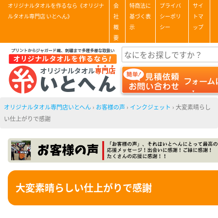
オリジナルタオルを作るなら《オリジナ
会
特商法に
プライバ
サイ
ルタオル専門店 いとへん》
社
基づく表
シーポリ
トマ
概
示
シー
ップ
要
オリジナルタオル専門店いとへん
›
お客様の声
›
インクジェット
›
大変素晴らし
い仕上がりで感謝
大変素晴らしい仕上がりで感謝