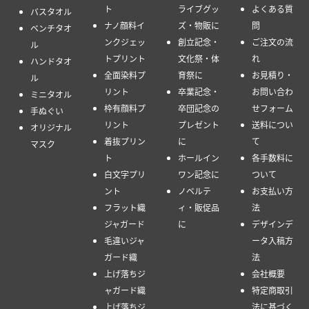
ト
ライブグッ
よくある質
バスタオル
ナノ顔料イ
ズ・物販に
問
ベンチタオ
ンクジェッ
創立記念・
ご注文の流
ル
トプリント
文化祭・体
れ
ハンドタオ
全面染料プ
育祭に
お見積り・
ル
リント
卒業記念・
お問い合わ
ミニタオル
枠有顔料プ
卒団記念の
せフォーム
手ぬぐい
リント
プレゼント
送料につい
オリジナル
着抜プリン
に
て
マスク
ト
ホールイン
各手数料に
白文字プリ
ワン記念に
ついて
ント
ノベルテ
お支払い方
フラット織
ィ・販促品
法
ジャガード
に
デザインデ
毛違いジャ
ータ入稿方
ガード織
法
上げ落ちジ
会社概要
ャガード織
特定商取引
上げ落ちジ
法に基づく