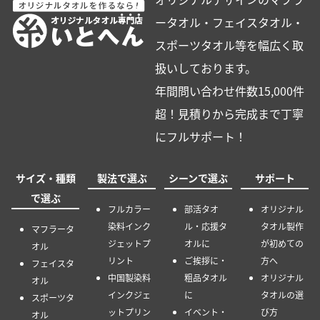
ータオル・フェイスタオル・
スポーツタオル等を幅広く取
扱いしております。
年間問い合わせ件数15,000件
超！見積りから完成まで丁寧
にフルサポート！
サイズ・種類
製法で選ぶ
シーンで選ぶ
サポート
で選ぶ
フルカラー
部活タオ
オリジナル
染料インク
ル・応援タ
タオル製作
マフラータ
ジェットプ
オルに
が初めての
オル
リント
ご挨拶に・
方へ
フェイスタ
中国製染料
粗品タオル
オリジナル
オル
インクジェ
に
タオルの選
スポーツタ
ットプリン
イベント・
び方
オル