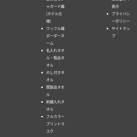
ャガード織
表示
(ホテル仕
プライバシ
様)
ーポリシー
ワッフル織
サイトマッ
ボーダーネ
プ
ーム
名入れタオ
ル・粗品タ
オル
のし付きタ
オル
既製品タオ
ル
刺繍入れタ
オル
フルカラー
プリントマ
スク