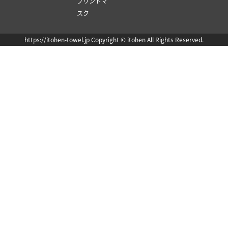
プリントマ
スク
https://itohen-towel.jp Copyright © itohen All Rights Reserved.