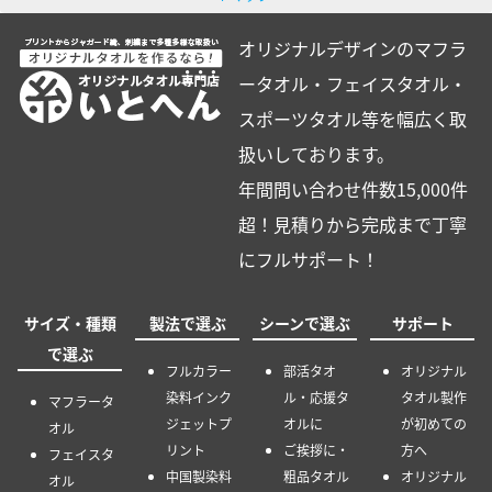
オリジナルデザインのマフラ
ータオル・フェイスタオル・
スポーツタオル等を幅広く取
扱いしております。
年間問い合わせ件数15,000件
超！見積りから完成まで丁寧
にフルサポート！
サイズ・種類
製法で選ぶ
シーンで選ぶ
サポート
で選ぶ
フルカラー
部活タオ
オリジナル
染料インク
ル・応援タ
タオル製作
マフラータ
ジェットプ
オルに
が初めての
オル
リント
ご挨拶に・
方へ
フェイスタ
中国製染料
粗品タオル
オリジナル
オル