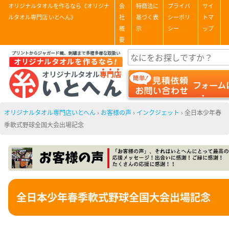
オリジナルタオルを作るなら《オリジナ
会
特商法に
プライバ
サイ
ルタオル専門店 いとへん》
社
基づく表
シーポリ
トマ
概
示
シー
ップ
要
オリジナルタオル専門店いとへん
›
お客様の声
›
インクジェット
›
全日本少年春
季軟式野球全国大会出場記念
全日本少年春季軟式野球全国大会出場記念