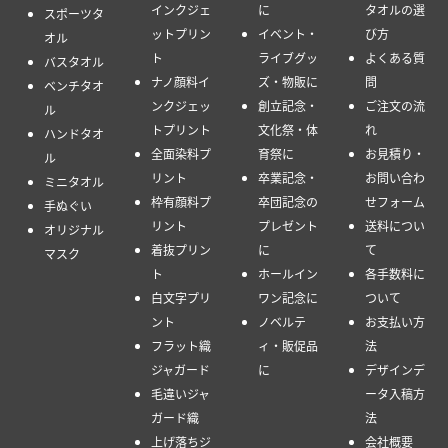
インクジェ
に
タオルの選
スポーツタ
ットプリン
イベント・
び方
オル
ト
ライブグッ
よくある質
バスタオル
ナノ顔料イ
ズ・物販に
問
ベンチタオ
ンクジェッ
創立記念・
ご注文の流
ル
トプリント
文化祭・体
れ
ハンドタオ
全面染料プ
育祭に
お見積り・
ル
リント
卒業記念・
お問い合わ
ミニタオル
枠有顔料プ
卒団記念の
せフォーム
手ぬぐい
リント
プレゼント
送料につい
オリジナル
着抜プリン
に
て
マスク
ト
ホールイン
各手数料に
白文字プリ
ワン記念に
ついて
ント
ノベルテ
お支払い方
フラット織
ィ・販促品
法
ジャガード
に
デザインデ
毛違いジャ
ータ入稿方
ガード織
法
上げ落ちジ
会社概要