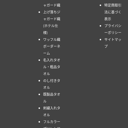
ャガード織
特定商取引
上げ落ちジ
法に基づく
ャガード織
表示
(ホテル仕
プライバシ
様)
ーポリシー
ワッフル織
サイトマッ
ボーダーネ
プ
ーム
名入れタオ
ル・粗品タ
オル
のし付きタ
オル
既製品タオ
ル
刺繍入れタ
オル
フルカラー