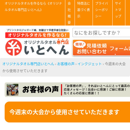
オリジナルタオルを作るなら《オリジナ
会
特商法に
プライバ
サイ
ルタオル専門店 いとへん》
社
基づく表
シーポリ
トマ
概
示
シー
ップ
要
オリジナルタオル専門店いとへん
›
お客様の声
›
インクジェット
›
今週末の大会
から使用させていただきます
今週末の大会から使用させていただきます