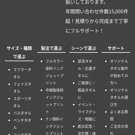
扱いしております。
年間問い合わせ件数15,000件
超！見積りから完成まで丁寧
にフルサポート！
サイズ・種類
製法で選ぶ
シーンで選ぶ
サポート
で選ぶ
フルカラー
部活タオ
オリジナル
染料インク
ル・応援タ
タオル製作
マフラータ
ジェットプ
オルに
が初めての
オル
リント
ご挨拶に・
方へ
フェイスタ
中国製染料
粗品タオル
オリジナル
オル
インクジェ
に
タオルの選
スポーツタ
ットプリン
イベント・
び方
オル
ト
ライブグッ
よくある質
バスタオル
ナノ顔料イ
ズ・物販に
問
ベンチタオ
ンクジェッ
創立記念・
ご注文の流
ル
トプリント
文化祭・体
れ
ハンドタオ