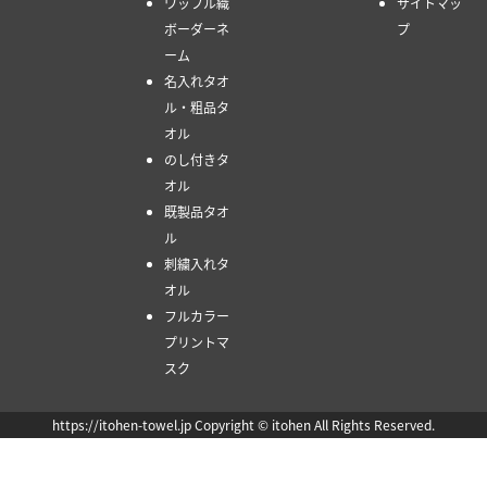
ワッフル織
サイトマッ
ボーダーネ
プ
ーム
名入れタオ
ル・粗品タ
オル
のし付きタ
オル
既製品タオ
ル
刺繍入れタ
オル
フルカラー
プリントマ
スク
https://itohen-towel.jp Copyright © itohen All Rights Reserved.