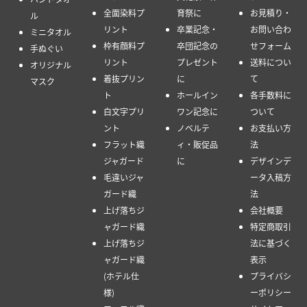
全面染料プ
育祭に
お見積り・
ル
リント
卒業記念・
お問い合わ
ミニタオル
枠有顔料プ
卒団記念の
せフォーム
手ぬぐい
リント
プレゼント
送料につい
オリジナル
着抜プリン
に
て
マスク
ト
ホールイン
各手数料に
白文字プリ
ワン記念に
ついて
ント
ノベルテ
お支払い方
フラット織
ィ・販促品
法
ジャガード
に
デザインデ
毛違いジャ
ータ入稿方
ガード織
法
上げ落ちジ
会社概要
ャガード織
特定商取引
上げ落ちジ
法に基づく
ャガード織
表示
(ホテル仕
プライバシ
様)
ーポリシー