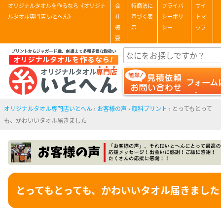
オリジナルタオルを作るなら《オリジナ
会
特商法に
プライバ
サイ
ルタオル専門店 いとへん》
社
基づく表
シーポリ
トマ
概
示
シー
ップ
要
オリジナルタオル専門店いとへん
›
お客様の声
›
顔料プリント
›
とってもとって
も、かわいいタオル届きました
とってもとっても、かわいいタオル届きました