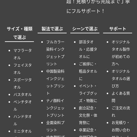
超！見積りから完成まで丁寧
にフルサポート！
サイズ・種類
製法で選ぶ
シーンで選ぶ
サポート
で選ぶ
フルカラー
部活タオ
オリジナル
染料インク
ル・応援タ
タオル製作
マフラータ
ジェットプ
オルに
が初めての
オル
リント
ご挨拶に・
方へ
フェイスタ
中国製染料
粗品タオル
オリジナル
オル
インクジェ
に
タオルの選
スポーツタ
ットプリン
イベント・
び方
オル
ト
ライブグッ
よくある質
バスタオル
ナノ顔料イ
ズ・物販に
問
ベンチタオ
ンクジェッ
創立記念・
ご注文の流
ル
トプリント
文化祭・体
れ
ハンドタオ
全面染料プ
育祭に
お見積り・
ル
リント
卒業記念・
お問い合わ
ミニタオル