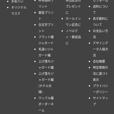
枠有顔料プ
卒団記念の
せフォーム
手ぬぐい
リント
プレゼント
送料につい
オリジナル
着抜プリン
に
て
マスク
ト
ホールイン
各手数料に
白文字プリ
ワン記念に
ついて
ント
ノベルテ
お支払い方
フラット織
ィ・販促品
法
ジャガード
に
デザインデ
毛違いジャ
ータ入稿方
ガード織
法
上げ落ちジ
会社概要
ャガード織
特定商取引
上げ落ちジ
法に基づく
ャガード織
表示
(ホテル仕
プライバシ
様)
ーポリシー
ワッフル織
サイトマッ
ボーダーネ
プ
ーム