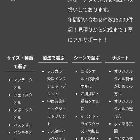
扱いしております。
年間問い合わせ件数15,000件
超！見積りから完成まで丁寧
にフルサポート！
サイズ・種類
製法で選ぶ
シーンで選ぶ
サポート
で選ぶ
フルカラー
部活タオ
オリジナル
染料インク
ル・応援タ
タオル製作
マフラータ
ジェットプ
オルに
が初めての
オル
リント
ご挨拶に・
方へ
フェイスタ
中国製染料
粗品タオル
オリジナル
オル
インクジェ
に
タオルの選
スポーツタ
ットプリン
イベント・
び方
オル
ト
ライブグッ
よくある質
バスタオル
ナノ顔料イ
ズ・物販に
問
ベンチタオ
ンクジェッ
創立記念・
ご注文の流
ル