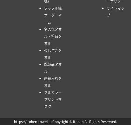
様)
ーポリシー
ワッフル織
サイトマッ
ボーダーネ
プ
ーム
名入れタオ
ル・粗品タ
オル
のし付きタ
オル
既製品タオ
ル
刺繍入れタ
オル
フルカラー
プリントマ
スク
https://itohen-towel.jp Copyright © itohen All Rights Reserved.