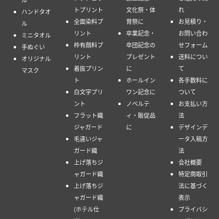
トプリント
文化祭・体
れ
ハンドタオ
全面染料プ
育祭に
お見積り・
ル
リント
卒業記念・
お問い合わ
ミニタオル
枠有顔料プ
卒団記念の
せフォーム
手ぬぐい
リント
プレゼント
送料につい
オリジナル
着抜プリン
に
て
マスク
ト
ホールイン
各手数料に
白文字プリ
ワン記念に
ついて
ント
ノベルテ
お支払い方
フラット織
ィ・販促品
法
ジャガード
に
デザインデ
毛違いジャ
ータ入稿方
ガード織
法
上げ落ちジ
会社概要
ャガード織
特定商取引
上げ落ちジ
法に基づく
ャガード織
表示
(ホテル仕
プライバシ