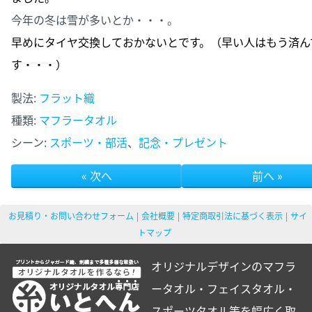
今年の冬は雪が多いとか・・・。
早めにタイヤ交換しておかないとです。（
早い人はもう済ん
す・・・）
製法:
フラット織
種類:
マフラータオル
シーン:
スポーツ・部活
、
記念・プレゼント
« 次へ
前へ »
お見積り・お問い合わせフォーム
会社概要
特定商取引法に基づく表示
サイ
トマップ
オリジナルデザインのマフラ
ータオル・フェイスタオル・
スポーツタオル等を幅広く取