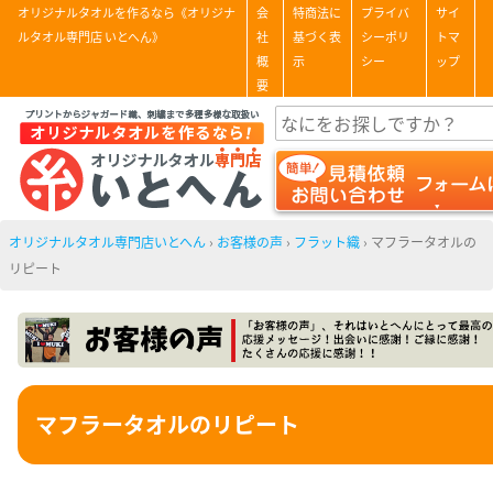
オリジナルタオルを作るなら《オリジナ
会
特商法に
プライバ
サイ
ルタオル専門店 いとへん》
社
基づく表
シーポリ
トマ
概
示
シー
ップ
要
オリジナルタオル専門店いとへん
›
お客様の声
›
フラット織
›
マフラータオルの
リピート
マフラータオルのリピート