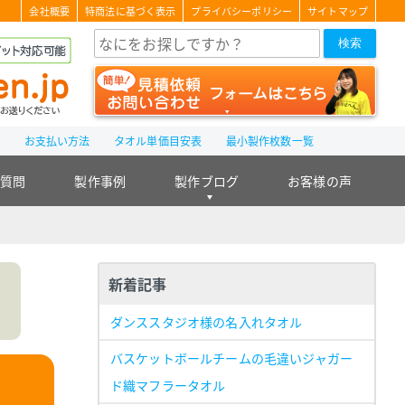
会社概要
特商法に基づく表示
プライバシーポリシー
サイトマップ
検索
て
お支払い方法
タオル単価目安表
最小製作枚数一覧
る質問
製作事例
製作ブログ
お客様の声
新着記事
ダンススタジオ様の名入れタオル
バスケットボールチームの毛違いジャガー
ド織マフラータオル