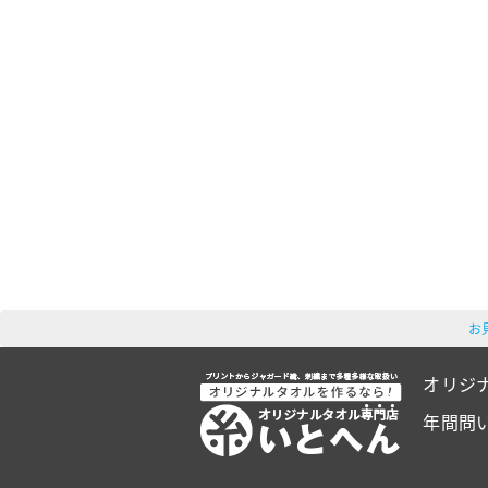
お
オリジ
年間問