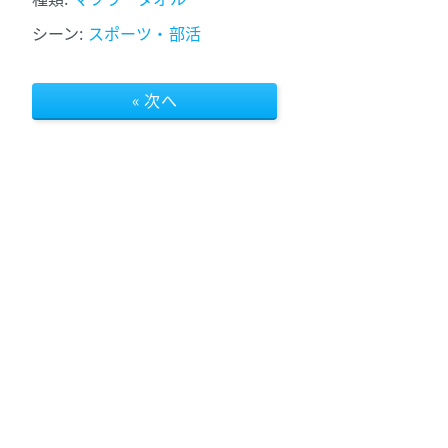
シーン:
スポーツ・部活
« 次へ