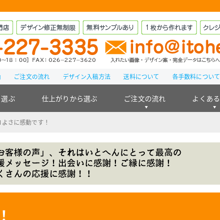
由
ご注文の流れ
デザイン入稿方法
送料について
各手数料につい
ら選ぶ
仕上がりから選ぶ
ご注文の流れ
よくあ
コよさに感動です！
！