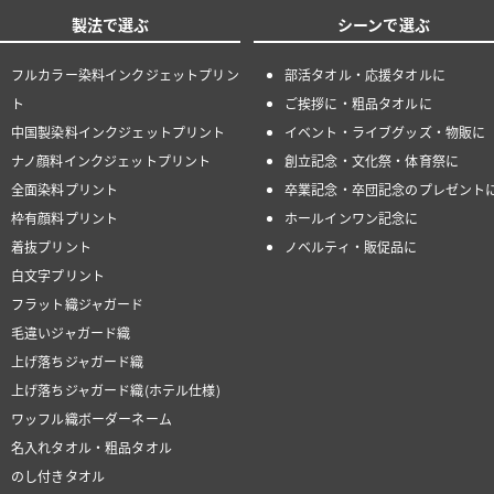
製法で選ぶ
シーンで選ぶ
フルカラー染料インクジェットプリン
部活タオル・応援タオルに
ト
ご挨拶に・粗品タオルに
中国製染料インクジェットプリント
イベント・ライブグッズ・物販に
ナノ顔料インクジェットプリント
創立記念・文化祭・体育祭に
全面染料プリント
卒業記念・卒団記念のプレゼント
枠有顔料プリント
ホールインワン記念に
着抜プリント
ノベルティ・販促品に
白文字プリント
フラット織ジャガード
毛違いジャガード織
上げ落ちジャガード織
上げ落ちジャガード織(ホテル仕様)
ワッフル織ボーダーネーム
名入れタオル・粗品タオル
のし付きタオル