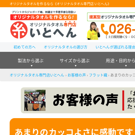
オリジナルタオルを作るなら《オリジナルタオル専門店 いとへん》
初めての方へ
オリジナルタオルの選び方
いとへんが選ばれる理
製法から選ぶ
サイズから選ぶ
用途・目的か
オリジナルタオル専門店いとへん
›
お客様の声
›
フラット織
›
あまりのカッ
あまりのカッコよさに感動です