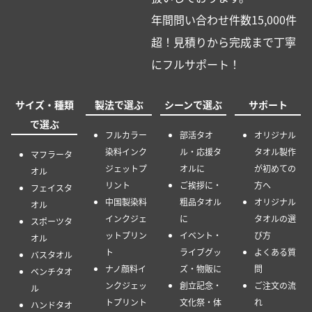
年間問い合わせ件数15,000件
超！見積りから完成まで丁寧
にフルサポート！
サイズ・種類
製法で選ぶ
シーンで選ぶ
サポート
で選ぶ
フルカラー
部活タオ
オリジナル
染料インク
ル・応援タ
タオル製作
マフラータ
ジェットプ
オルに
が初めての
オル
リント
ご挨拶に・
方へ
フェイスタ
中国製染料
粗品タオル
オリジナル
オル
インクジェ
に
タオルの選
スポーツタ
ットプリン
イベント・
び方
オル
ト
ライブグッ
よくある質
バスタオル
ナノ顔料イ
ズ・物販に
問
ベンチタオ
ンクジェッ
創立記念・
ご注文の流
ル
トプリント
文化祭・体
れ
ハンドタオ