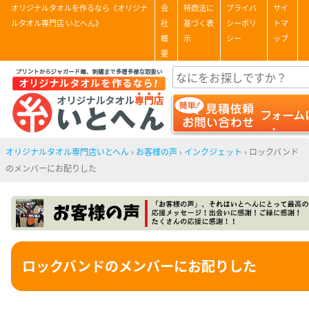
オリジナルタオルを作るなら《オリジナ
会
特商法に
プライバ
サイ
ルタオル専門店 いとへん》
社
基づく表
シーポリ
トマ
概
示
シー
ップ
要
オリジナルタオル専門店いとへん
›
お客様の声
›
インクジェット
›
ロックバンド
のメンバーにお配りした
ロックバンドのメンバーにお配りした