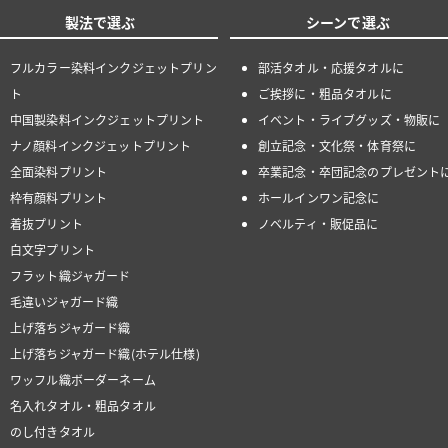
製法で選ぶ
シーンで選ぶ
フルカラー染料インクジェットプリン
部活タオル・応援タオルに
ト
ご挨拶に・粗品タオルに
中国製染料インクジェットプリント
イベント・ライブグッズ・物販に
ナノ顔料インクジェットプリント
創立記念・文化祭・体育祭に
全面染料プリント
卒業記念・卒団記念のプレゼント
枠有顔料プリント
ホールインワン記念に
着抜プリント
ノベルティ・販促品に
白文字プリント
フラット織ジャガード
毛違いジャガード織
上げ落ちジャガード織
上げ落ちジャガード織(ホテル仕様)
ワッフル織ボーダーネーム
名入れタオル・粗品タオル
のし付きタオル