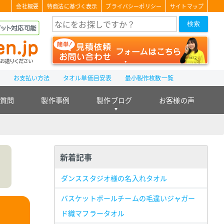
会社概要
特商法に基づく表示
プライバシーポリシー
サイトマップ
検索
て
お支払い方法
タオル単価目安表
最小製作枚数一覧
る質問
製作事例
製作ブログ
お客様の声
新着記事
ダンススタジオ様の名入れタオル
バスケットボールチームの毛違いジャガー
ド織マフラータオル