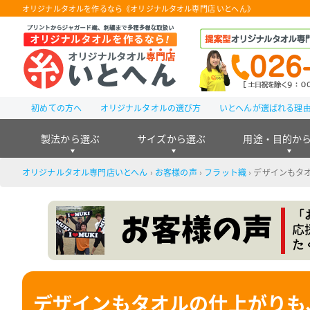
オリジナルタオルを作るなら《オリジナルタオル専門店 いとへん》
初めての方へ
オリジナルタオルの選び方
いとへんが選ばれる理
製法から選ぶ
サイズから選ぶ
用途・目的か
オリジナルタオル専門店いとへん
›
お客様の声
›
フラット織
›
デザインもタ
デザインもタオルの仕上がりも