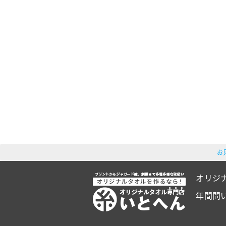
お
オリジ
年間問