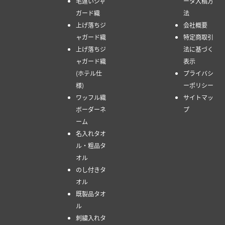
毛違いジャ
ータ入稿方
ガード織
法
上げ落ちジ
会社概要
ャガード織
特定商取引
上げ落ちジ
法に基づく
ャガード織
表示
(ホテル仕
プライバシ
様)
ーポリシー
ワッフル織
サイトマッ
ボーダーネ
プ
ーム
名入れタオ
ル・粗品タ
オル
のし付きタ
オル
既製品タオ
ル
刺繍入れタ