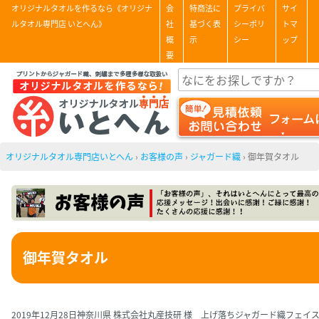
オリジナルタオルを作るなら《オリジナ
会
特商法に
プライバ
サイ
ルタオル専門店 いとへん》
社
基づく表
シーポリ
トマ
概
示
シー
ップ
要
オリジナルタオル専門店いとへん
›
お客様の声
›
ジャガード織
›
御年賀タオル
御年賀タオル
2019年12月28日
神奈川県 株式会社丸産技研 様 上げ落ちジャガード織フェイ