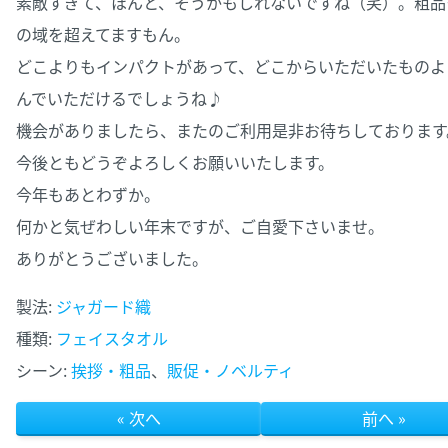
素敵すぎて、ほんと、そうかもしれないですね（笑）。
粗品
の域を超えてますもん。
どこよりもインパクトがあって、どこからいただいたものよ
んでいただけるでしょうね♪
機会がありましたら、またのご利用是非お待ちしております
今後ともどうぞよろしくお願いいたします。
今年もあとわずか。
何かと気ぜわしい年末ですが、ご自愛下さいませ。
ありがとうございました。
製法:
ジャガード織
種類:
フェイスタオル
シーン:
挨拶・粗品
、
販促・ノベルティ
« 次へ
前へ »