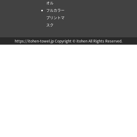
オル
フルカラー
プリントマ
スク
https://itohen-towel.jp Copyright © itohen All Rights Reserved.