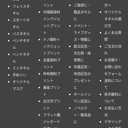
リント
ご挨拶に・
方へ
フェイスタ
中国製染料
粗品タオル
オリジナル
オル
インクジェ
に
タオルの選
スポーツタ
ットプリン
イベント・
び方
オル
ト
ライブグッ
よくある質
バスタオル
ナノ顔料イ
ズ・物販に
問
ベンチタオ
ンクジェッ
創立記念・
ご注文の流
ル
トプリント
文化祭・体
れ
ハンドタオ
全面染料プ
育祭に
お見積り・
ル
リント
卒業記念・
お問い合わ
ミニタオル
枠有顔料プ
卒団記念の
せフォーム
手ぬぐい
リント
プレゼント
送料につい
オリジナル
着抜プリン
に
て
マスク
ト
ホールイン
各手数料に
白文字プリ
ワン記念に
ついて
ント
ノベルテ
お支払い方
フラット織
ィ・販促品
法
ジャガード
に
デザインデ