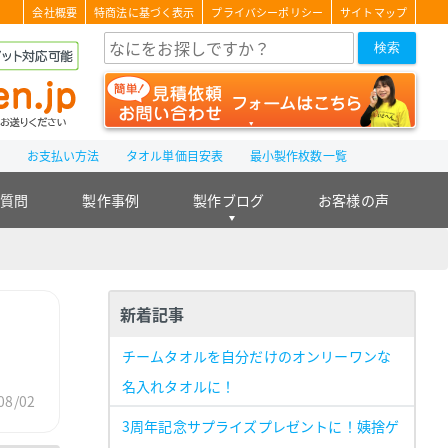
会社概要
特商法に基づく表示
プライバシーポリシー
サイトマップ
検索
て
お支払い方法
タオル単価目安表
最小製作枚数一覧
る質問
製作事例
製作ブログ
お客様の声
新着記事
チームタオルを自分だけのオンリーワンな
名入れタオルに！
08/02
3周年記念サプライズプレゼントに！姨捨ゲ