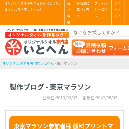
オリジナルタオルを作るなら《オリジナ
会
特商法に
プライバ
サイ
ルタオル専門店 いとへん》
社
基づく表
シーポリ
トマ
概
示
シー
ップ
要
オリジナルタオル専門店いとへん
›
東京マラソン
製作ブログ - 東京マラソン
公開日:2010/03/02
更新日:2022/08/02
東京マラソン参加者様 顔料プリントマ