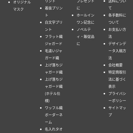
リント
プレゼント
送料につい
オリジナル
着抜プリン
に
て
マスク
ト
ホールイン
各手数料に
白文字プリ
ワン記念に
ついて
ント
ノベルテ
お支払い方
フラット織
ィ・販促品
法
ジャガード
に
デザインデ
毛違いジャ
ータ入稿方
ガード織
法
上げ落ちジ
会社概要
ャガード織
特定商取引
上げ落ちジ
法に基づく
ャガード織
表示
(ホテル仕
プライバシ
様)
ーポリシー
ワッフル織
サイトマッ
ボーダーネ
プ
ーム
名入れタオ