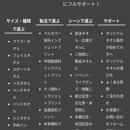
にフルサポート！
サイズ・種類
製法で選ぶ
シーンで選ぶ
サポート
で選ぶ
フルカラー
部活タオ
オリジナル
染料インク
ル・応援タ
タオル製作
マフラータ
ジェットプ
オルに
が初めての
オル
リント
ご挨拶に・
方へ
フェイスタ
中国製染料
粗品タオル
オリジナル
オル
インクジェ
に
タオルの選
スポーツタ
ットプリン
イベント・
び方
オル
ト
ライブグッ
よくある質
バスタオル
ナノ顔料イ
ズ・物販に
問
ベンチタオ
ンクジェッ
創立記念・
ご注文の流
ル
トプリント
文化祭・体
れ
ハンドタオ
全面染料プ
育祭に
お見積り・
ル
リント
卒業記念・
お問い合わ
ミニタオル
枠有顔料プ
卒団記念の
せフォーム
手ぬぐい