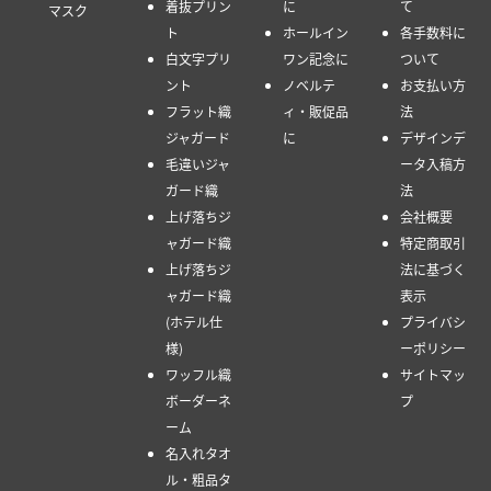
着抜プリン
に
て
マスク
ト
ホールイン
各手数料に
白文字プリ
ワン記念に
ついて
ント
ノベルテ
お支払い方
フラット織
ィ・販促品
法
ジャガード
に
デザインデ
毛違いジャ
ータ入稿方
ガード織
法
上げ落ちジ
会社概要
ャガード織
特定商取引
上げ落ちジ
法に基づく
ャガード織
表示
(ホテル仕
プライバシ
様)
ーポリシー
ワッフル織
サイトマッ
ボーダーネ
プ
ーム
名入れタオ
ル・粗品タ