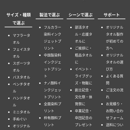
サイズ・種類
製法で選ぶ
シーンで選ぶ
サポート
で選ぶ
フルカラー
部活タオ
オリジナル
染料インク
ル・応援タ
タオル製作
マフラータ
ジェットプ
オルに
が初めての
オル
リント
ご挨拶に・
方へ
フェイスタ
中国製染料
粗品タオル
オリジナル
オル
インクジェ
に
タオルの選
スポーツタ
ットプリン
イベント・
び方
オル
ト
ライブグッ
よくある質
バスタオル
ナノ顔料イ
ズ・物販に
問
ベンチタオ
ンクジェッ
創立記念・
ご注文の流
ル
トプリント
文化祭・体
れ
ハンドタオ
全面染料プ
育祭に
お見積り・
ル
リント
卒業記念・
お問い合わ
ミニタオル
枠有顔料プ
卒団記念の
せフォーム
手ぬぐい
リント
プレゼント
送料につい
オリジナル