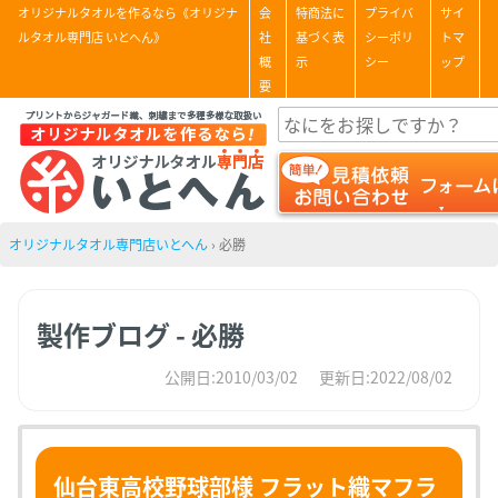
オリジナルタオルを作るなら《オリジナ
会
特商法に
プライバ
サイ
ルタオル専門店 いとへん》
社
基づく表
シーポリ
トマ
概
示
シー
ップ
要
オリジナルタオル専門店いとへん
›
必勝
製作ブログ - 必勝
公開日:2010/03/02
更新日:2022/08/02
仙台東高校野球部様 フラット織マフラ