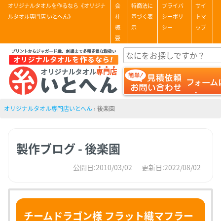
オリジナルタオルを作るなら《オリジナ
会
特商法に
プライバ
サイ
ルタオル専門店 いとへん》
社
基づく表
シーポリ
トマ
概
示
シー
ップ
要
オリジナルタオル専門店いとへん
›
後楽園
製作ブログ - 後楽園
公開日:2010/03/02
更新日:2022/08/02
チームドラゴン様 フラット織マフラー