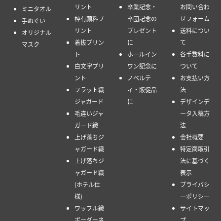
リント
卒業記念・
お問い合わ
ミニタオル
枠有顔料プ
卒団記念の
せフォーム
手ぬぐい
リント
プレゼント
送料につい
オリジナル
着抜プリン
に
て
マスク
ト
ホールイン
各手数料に
白文字プリ
ワン記念に
ついて
ント
ノベルテ
お支払い方
フラット織
ィ・販促品
法
ジャガード
に
デザインデ
毛違いジャ
ータ入稿方
ガード織
法
上げ落ちジ
会社概要
ャガード織
特定商取引
上げ落ちジ
法に基づく
ャガード織
表示
(ホテル仕
プライバシ
様)
ーポリシー
ワッフル織
サイトマッ
ボーダーネ
プ