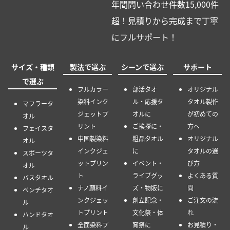
年間問い合わせ件数15,000件
超！見積りから完成まで丁寧
にフルサポート！
サイズ・種類
製法で選ぶ
シーンで選ぶ
サポート
で選ぶ
フルカラー
部活タオ
オリジナル
染料インク
ル・応援タ
タオル製作
マフラータ
ジェットプ
オルに
が初めての
オル
リント
ご挨拶に・
方へ
フェイスタ
中国製染料
粗品タオル
オリジナル
オル
インクジェ
に
タオルの選
スポーツタ
ットプリン
イベント・
び方
オル
ト
ライブグッ
よくある質
バスタオル
ナノ顔料イ
ズ・物販に
問
ベンチタオ
ンクジェッ
創立記念・
ご注文の流
ル
トプリント
文化祭・体
れ
ハンドタオ
全面染料プ
育祭に
お見積り・
ル