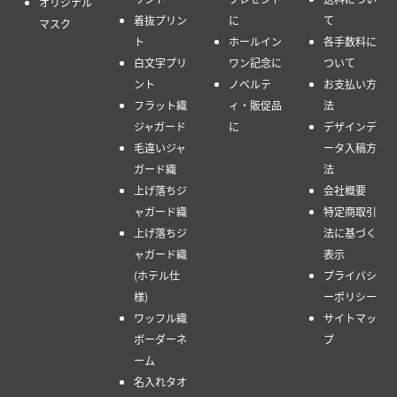
オリジナル
着抜プリン
に
て
マスク
ト
ホールイン
各手数料に
白文字プリ
ワン記念に
ついて
ント
ノベルテ
お支払い方
フラット織
ィ・販促品
法
ジャガード
に
デザインデ
毛違いジャ
ータ入稿方
ガード織
法
上げ落ちジ
会社概要
ャガード織
特定商取引
上げ落ちジ
法に基づく
ャガード織
表示
(ホテル仕
プライバシ
様)
ーポリシー
ワッフル織
サイトマッ
ボーダーネ
プ
ーム
名入れタオ