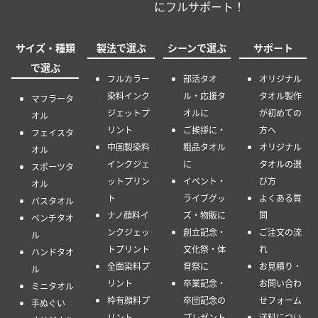
にフルサポート！
サイズ・種類
製法で選ぶ
シーンで選ぶ
サポート
で選ぶ
フルカラー
部活タオ
オリジナル
染料インク
ル・応援タ
タオル製作
マフラータ
ジェットプ
オルに
が初めての
オル
リント
ご挨拶に・
方へ
フェイスタ
中国製染料
粗品タオル
オリジナル
オル
インクジェ
に
タオルの選
スポーツタ
ットプリン
イベント・
び方
オル
ト
ライブグッ
よくある質
バスタオル
ナノ顔料イ
ズ・物販に
問
ベンチタオ
ンクジェッ
創立記念・
ご注文の流
ル
トプリント
文化祭・体
れ
ハンドタオ
全面染料プ
育祭に
お見積り・
ル
リント
卒業記念・
お問い合わ
ミニタオル
枠有顔料プ
卒団記念の
せフォーム
手ぬぐい
リント
プレゼント
送料につい