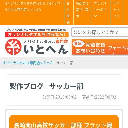
オリジナルタオルを作るなら《オリジナ
会
特商法に
プライバ
サイ
ルタオル専門店 いとへん》
社
基づく表
シーポリ
トマ
概
示
シー
ップ
要
オリジナルタオル専門店いとへん
›
サッカー部
製作ブログ - サッカー部
公開日:2010/03/02
更新日:2022/08/02
長崎南山高校サッカー部様 フラット織