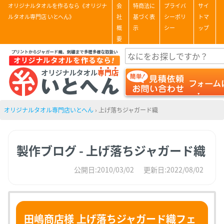
オリジナルタオルを作るなら《オリジナ
会
特商法に
プライバ
サイ
ルタオル専門店 いとへん》
社
基づく表
シーポリ
トマ
概
示
シー
ップ
要
オリジナルタオル専門店いとへん
›
上げ落ちジャガード織
製作ブログ - 上げ落ちジャガード織
公開日:2010/03/02
更新日:2022/08/02
田嶋商店様 上げ落ちジャガード織フェ