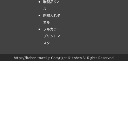
既製品タオ
ル
刺繍入れタ
オル
フルカラー
プリントマ
スク
https://itohen-towel.jp Copyright © itohen All Rights Reserved.