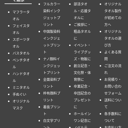
フルカラー
部活タオ
オリジナル
染料インク
ル・応援タ
タオル製作
マフラータ
ジェットプ
オルに
が初めての
オル
リント
ご挨拶に・
方へ
フェイスタ
中国製染料
粗品タオル
オリジナル
オル
インクジェ
に
タオルの選
スポーツタ
ットプリン
イベント・
び方
オル
ト
ライブグッ
よくある質
バスタオル
ナノ顔料イ
ズ・物販に
問
ベンチタオ
ンクジェッ
創立記念・
ご注文の流
ル
トプリント
文化祭・体
れ
ハンドタオ
全面染料プ
育祭に
お見積り・
ル
リント
卒業記念・
お問い合わ
ミニタオル
枠有顔料プ
卒団記念の
せフォーム
手ぬぐい
リント
プレゼント
送料につい
オリジナル
着抜プリン
に
て
マスク
ト
ホールイン
各手数料に
白文字プリ
ワン記念に
ついて
ント
ノベルテ
お支払い方