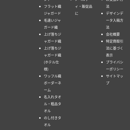
フラット織
ィ・販促品
法
ジャガード
に
デザインデ
毛違いジャ
ータ入稿方
ガード織
法
上げ落ちジ
会社概要
ャガード織
特定商取引
上げ落ちジ
法に基づく
ャガード織
表示
(ホテル仕
プライバシ
様)
ーポリシー
ワッフル織
サイトマッ
ボーダーネ
プ
ーム
名入れタオ
ル・粗品タ
オル
のし付きタ
オル