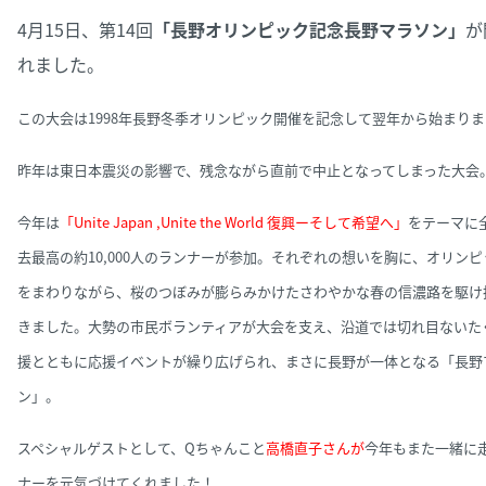
4月15日、第14回
「長野オリンピック記念長野マラソン
」
が
れました。
この大会は1998年長野冬季オリンピック開催を記念して翌年から始まり
昨年は東日本震災の影響で、残念ながら直前で中止となってしまった大
会
今年は
「Unite Japan ,Unite the World 復興ーそして希望へ」
をテーマに
去最高の約10,000人のランナーが参加。
それぞれの想いを胸に、オリンピ
をまわりながら、桜のつぼみが膨らみかけたさわやかな春の信濃路を駆け
きました。大勢の市民ボランティアが大会を支え、沿道では切れ目ないた
援とともに応援イベントが繰り広げられ、まさに長野が一体となる「長野
ン」。
スペシャルゲストとして、Qちゃんこと
高橋直子さんが
今年もまた一緒に
ナーを元気づけてくれました！