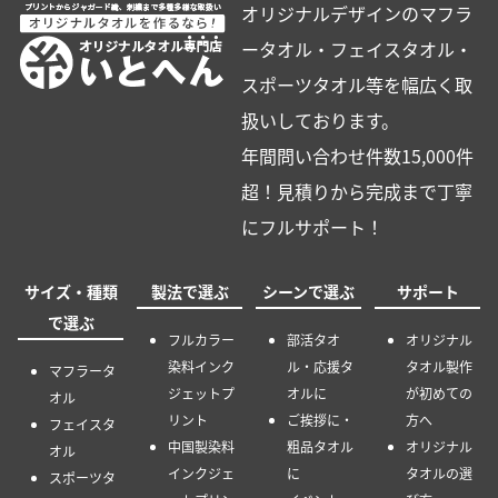
オリジナルデザインのマフラ
ータオル・フェイスタオル・
スポーツタオル等を幅広く取
扱いしております。
年間問い合わせ件数15,000件
超！見積りから完成まで丁寧
にフルサポート！
サイズ・種類
製法で選ぶ
シーンで選ぶ
サポート
で選ぶ
フルカラー
部活タオ
オリジナル
染料インク
ル・応援タ
タオル製作
マフラータ
ジェットプ
オルに
が初めての
オル
リント
ご挨拶に・
方へ
フェイスタ
中国製染料
粗品タオル
オリジナル
オル
インクジェ
に
タオルの選
スポーツタ