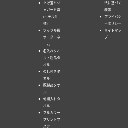
上げ落ちジ
法に基づく
ャガード織
表示
(ホテル仕
プライバシ
様)
ーポリシー
ワッフル織
サイトマッ
ボーダーネ
プ
ーム
名入れタオ
ル・粗品タ
オル
のし付きタ
オル
既製品タオ
ル
刺繍入れタ
オル
フルカラー
プリントマ
スク