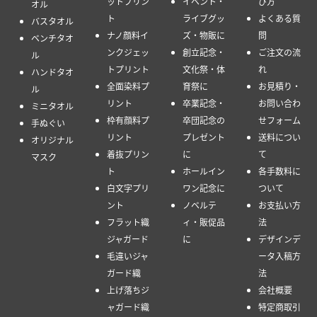
ットプリン
イベント・
び方
オル
ト
ライブグッ
よくある質
バスタオル
ナノ顔料イ
ズ・物販に
問
ベンチタオ
ンクジェッ
創立記念・
ご注文の流
ル
トプリント
文化祭・体
れ
ハンドタオ
全面染料プ
育祭に
お見積り・
ル
リント
卒業記念・
お問い合わ
ミニタオル
枠有顔料プ
卒団記念の
せフォーム
手ぬぐい
リント
プレゼント
送料につい
オリジナル
着抜プリン
に
て
マスク
ト
ホールイン
各手数料に
白文字プリ
ワン記念に
ついて
ント
ノベルテ
お支払い方
フラット織
ィ・販促品
法
ジャガード
に
デザインデ
毛違いジャ
ータ入稿方
ガード織
法
上げ落ちジ
会社概要
ャガード織
特定商取引