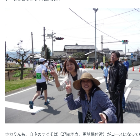
ホカりんも、自宅のすぐそば（27㎞地点、更埴橋付近）がコースになって