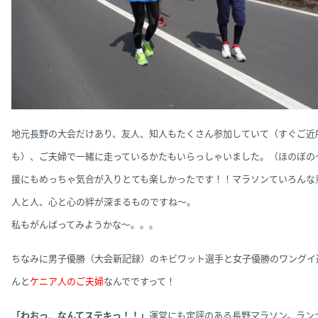
地元長野の大会だけあり、友人、知人もたくさん参加していて（すぐご近
も）、ご夫婦で一緒に走っているかたもいらっしゃいました。（ほのぼの
援にもめっちゃ気合が入りとても楽しかったです！！
マラソンていろんな
人と人、心と心の絆が深まるものですね～。
私もがんばってみようかな～。。。
ちなみに男子優勝（大会新記録）のキビワット選手と女子優勝のワングイ
んと
ケニア人のご
夫婦
なんでですって！
「わおっ、なんてステキっ！！」
運営にも定評のある長野マラソン。
ラン