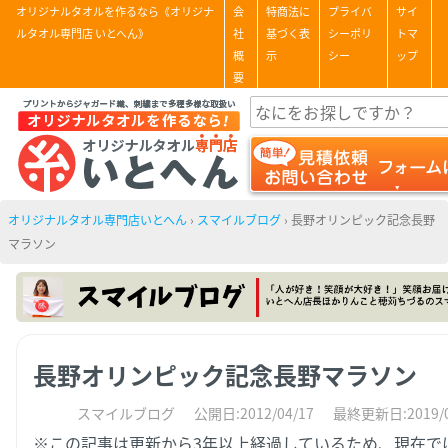
オリジナルタオルを作るなら《オリジナ
会
特商法に
プライバ
サイ
ルタオル専門店 いとへん》
社
基づく表
シーポリ
トマ
概
示
シー
ップ
要
オリジナルタオル専門店いとへん
›
スマイルブログ
›
長野オリンピック記念長野
マラソン
長野オリンピック記念長野マラソン
スマイルブログ
公開日:2012/04/17
最終更新日:2019/0
※この記事は更新から3年以上経過しているため、現在で