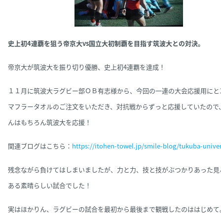
史上初4連覇を狙う帝京大vs国立大初制覇を目指す筑波大との対決。
帝京大が
筑波大を振り切り優勝、史上初4連覇を達成！
１１月に筑波大ラグビー部ＯＢ有志様から、今回の一連の大会応援用にと1,
マフラータオルのご注文をいただき、
対抗戦からずっと応援していたので
んはもちろん筑波大を応援！
関連ブログはこちら：
https://itohen-towel.jp/smile-blog/tukuba-univer
残念ながら負けてはしまいましたが、力と力、技と技がぶつかりあった見
ある素晴らしい試合でした！
実はほかりん、ラグビーの試合を最初から最後まで観戦したのははじめて