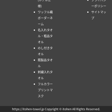
様)
ーポリシー
ワッフル織
サイトマッ
ボーダーネ
プ
ーム
名入れタオ
ル・粗品タ
オル
のし付きタ
オル
既製品タオ
ル
刺繍入れタ
オル
フルカラー
プリントマ
スク
https://itohen-towel.jp Copyright © itohen All Rights Reserved.