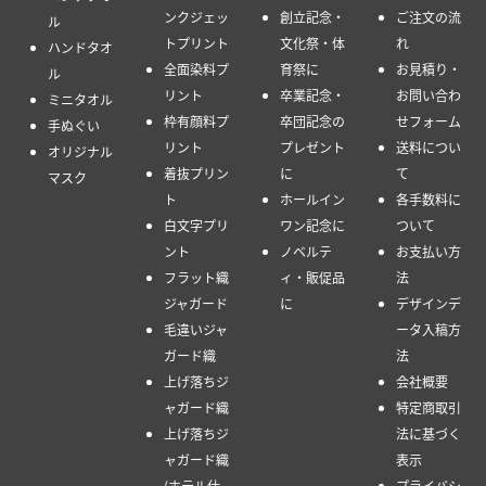
ンクジェッ
創立記念・
ご注文の流
ル
トプリント
文化祭・体
れ
ハンドタオ
全面染料プ
育祭に
お見積り・
ル
リント
卒業記念・
お問い合わ
ミニタオル
枠有顔料プ
卒団記念の
せフォーム
手ぬぐい
リント
プレゼント
送料につい
オリジナル
着抜プリン
に
て
マスク
ト
ホールイン
各手数料に
白文字プリ
ワン記念に
ついて
ント
ノベルテ
お支払い方
フラット織
ィ・販促品
法
ジャガード
に
デザインデ
毛違いジャ
ータ入稿方
ガード織
法
上げ落ちジ
会社概要
ャガード織
特定商取引
上げ落ちジ
法に基づく
ャガード織
表示
(ホテル仕
プライバシ