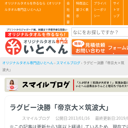
オリジナルタオルを作るなら《オリジナ
会
特商法に
プライバ
サイ
ルタオル専門店 いとへん》
社
基づく表
シーポリ
トマ
概
示
シー
ップ
要
オリジナルタオル専門店いとへん
›
スマイルブログ
›
ラグビー決勝「帝京大×筑
波大」
ラグビー決勝「帝京大×筑波大」
スマイルブログ
公開日:2013/01/16
最終更新日:2019/0
※この記事は更新から3年以上経過しているため、現在で