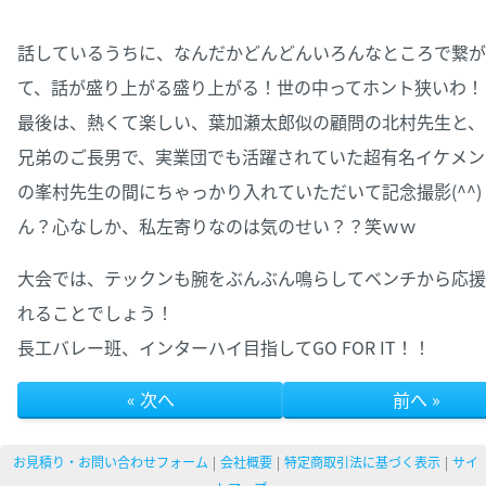
話しているうちに、なんだかどんどんいろんなところで繋が
て、話が盛り上がる盛り上がる！世の中ってホント狭いわ！
最後は、熱くて楽しい、葉加瀬太郎似の顧問の北村先生と、 
兄弟のご長男で、実業団でも活躍されていた超有名イケメン
の峯村先生の間にちゃっかり入れていただいて記念撮影(^^
ん？心なしか、私左寄りなのは気のせい？？笑ｗｗ
大会では、テックンも腕をぶんぶん鳴らしてベンチから応援
れることでしょう！
長工バレー班、インターハイ目指してGO FOR IT！！
« 次へ
前へ »
お見積り・お問い合わせフォーム
会社概要
特定商取引法に基づく表示
サイ