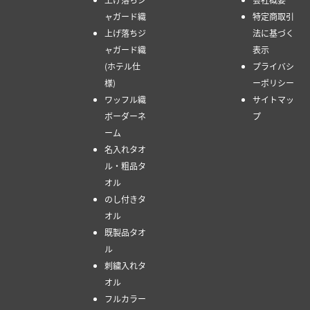
ャガード織
特定商取引
上げ落ちジ
法に基づく
ャガード織
表示
(ホテル仕
プライバシ
様)
ーポリシー
ワッフル織
サイトマッ
ボーダーネ
プ
ーム
名入れタオ
ル・粗品タ
オル
のし付きタ
オル
既製品タオ
ル
刺繍入れタ
オル
フルカラー