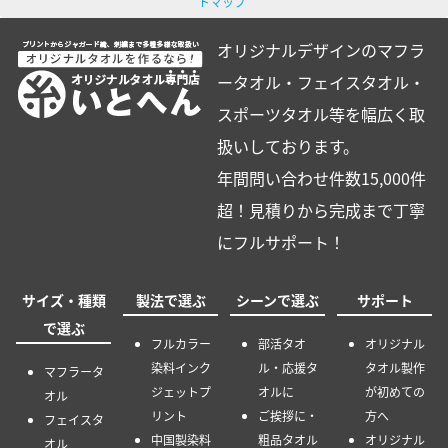
トマップ
オリジナルデザインのマフラ
ータオル・フェイスタオル・
スポーツタオル等を幅広く取
扱いしております。
年間問い合わせ件数15,000件
超！見積りから完成まで丁寧
にフルサポート！
サイズ・種類
製法で選ぶ
シーンで選ぶ
サポート
で選ぶ
フルカラー
部活タオ
オリジナル
染料インク
ル・応援タ
タオル製作
マフラータ
ジェットプ
オルに
が初めての
オル
リント
ご挨拶に・
方へ
フェイスタ
中国製染料
粗品タオル
オリジナル
オル