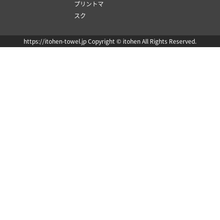
プリントマ
スク
https://itohen-towel.jp Copyright © itohen All Rights Reserved.