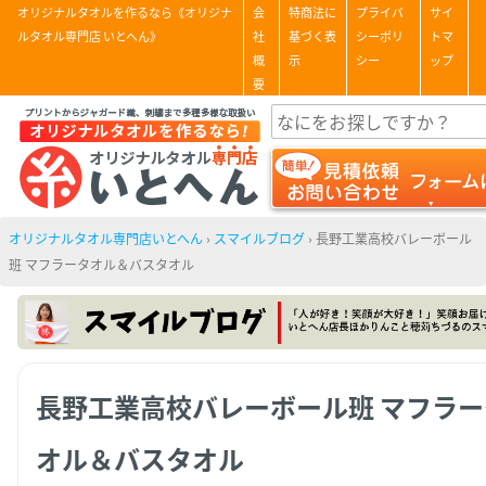
オリジナルタオルを作るなら《オリジナ
会
特商法に
プライバ
サイ
ルタオル専門店 いとへん》
社
基づく表
シーポリ
トマ
概
示
シー
ップ
要
オリジナルタオル専門店いとへん
›
スマイルブログ
›
長野工業高校バレーボール
班 マフラータオル＆バスタオル
長野工業高校バレーボール班 マフラー
オル＆バスタオル