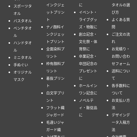
インクジェ
に
タオルの選
スポーツタ
ットプリン
イベント・
び方
オル
ト
ライブグッ
よくある質
バスタオル
ナノ顔料イ
ズ・物販に
問
ベンチタオ
ンクジェッ
創立記念・
ご注文の流
ル
トプリント
文化祭・体
れ
ハンドタオ
全面染料プ
育祭に
お見積り・
ル
リント
卒業記念・
お問い合わ
ミニタオル
枠有顔料プ
卒団記念の
せフォーム
手ぬぐい
リント
プレゼント
送料につい
オリジナル
着抜プリン
に
て
マスク
ト
ホールイン
各手数料に
白文字プリ
ワン記念に
ついて
ント
ノベルテ
お支払い方
フラット織
ィ・販促品
法
ジャガード
に
デザインデ
毛違いジャ
ータ入稿方
ガード織
法
上げ落ちジ
会社概要