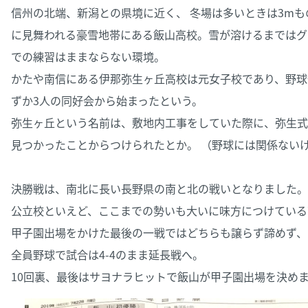
信州の北端、新潟との県境に近く、 冬場は多いときは3mも
に見舞われる豪雪地帯にある飯山高校。雪が溶けるまではグ
での練習はままならない環境。
かたや南信にある伊那弥生ヶ丘高校は元女子校であり、野球
ずか3人の同好会から始まったという。
弥生ヶ丘という名前は、敷地内工事をしていた際に、弥生式
見つかったことからつけられたとか。 （野球には関係ない
決勝戦は、南北に長い長野県の南と北の戦いとなりました。
公立校といえど、ここまでの勢いも大いに味方につけている
甲子園出場をかけた最後の一戦ではどちらも譲らず諦めず、
全員野球で試合は4-4のまま延長戦へ。
10回裏、最後はサヨナラヒットで飯山が甲子園出場を決め