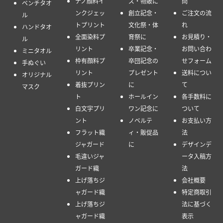
ナノ顔料イ
ズ・物販に
問
ベンチタオ
ンクジェッ
創立記念・
ご注文の流
ル
トプリント
文化祭・体
れ
ハンドタオ
全面染料プ
育祭に
お見積り・
ル
リント
卒業記念・
お問い合わ
ミニタオル
枠有顔料プ
卒団記念の
せフォーム
手ぬぐい
リント
プレゼント
送料につい
オリジナル
着抜プリン
に
て
マスク
ト
ホールイン
各手数料に
白文字プリ
ワン記念に
ついて
ント
ノベルテ
お支払い方
フラット織
ィ・販促品
法
ジャガード
に
デザインデ
毛違いジャ
ータ入稿方
ガード織
法
上げ落ちジ
会社概要
ャガード織
特定商取引
上げ落ちジ
法に基づく
ャガード織
表示