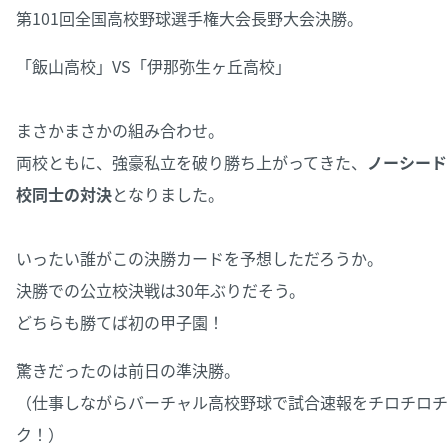
第101回全国高校野球選手権大会長野大会決勝。
「飯山高校」VS「伊那弥生ヶ丘高校」
まさかまさかの組み合わせ。
両校ともに、強豪私立を破り勝ち上がってきた、
ノーシード
校同士の対決
となりました。
いったい誰がこの決勝カードを予想しただろうか。
決勝での公立校決戦は30年ぶりだそう。
どちらも勝てば初の甲子園！
驚きだったのは前日の準決勝。
（仕事しながらバーチャル高校野球で試合速報をチロチロチ
ク！）