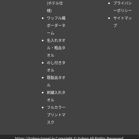
(ホテル仕
プライバシ
様)
ーポリシー
ワッフル織
サイトマッ
ボーダーネ
プ
ーム
名入れタオ
ル・粗品タ
オル
のし付きタ
オル
既製品タオ
ル
刺繍入れタ
オル
フルカラー
プリントマ
スク
https://itohen-towel.jp Copyright © itohen All Rights Reserved.