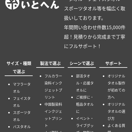
スポーツタオル等を幅広く取
扱いしております。
年間問い合わせ件数15,000件
超！見積りから完成まで丁寧
にフルサポート！
サイズ・種類
製法で選ぶ
シーンで選ぶ
サポート
で選ぶ
フルカラー
部活タオ
オリジナル
染料インク
ル・応援タ
タオル製作
マフラータ
ジェットプ
オルに
が初めての
オル
リント
ご挨拶に・
方へ
フェイスタ
中国製染料
粗品タオル
オリジナル
オル
インクジェ
に
タオルの選
スポーツタ
ットプリン
イベント・
び方
オル
ト
ライブグッ
よくある質
バスタオル