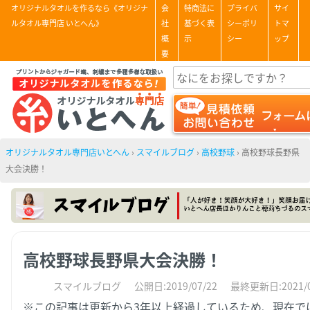
オリジナルタオルを作るなら《オリジナ
会
特商法に
プライバ
サイ
ルタオル専門店 いとへん》
社
基づく表
シーポリ
トマ
概
示
シー
ップ
要
オリジナルタオル専門店いとへん
›
スマイルブログ
›
高校野球
›
高校野球長野県
大会決勝！
高校野球長野県大会決勝！
スマイルブログ
公開日:2019/07/22
最終更新日:2021/0
※この記事は更新から3年以上経過しているため、現在で