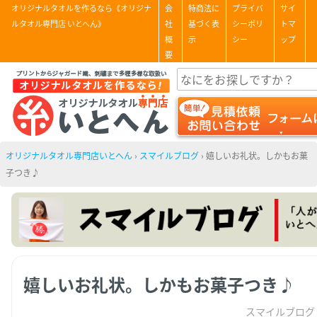
オリジナルタオルを作るなら《オリジナ
会
特商法に
プライバ
サイ
ルタオル専門店 いとへん》
社
基づく表
シーポリ
トマ
概
示
シー
ップ
要
オリジナルタオル専門店いとへん
›
スマイルブログ
›
嬉しいお礼状。しかもお菓
子つき♪
嬉しいお礼状。しかもお菓子つき♪
スマイルブログ