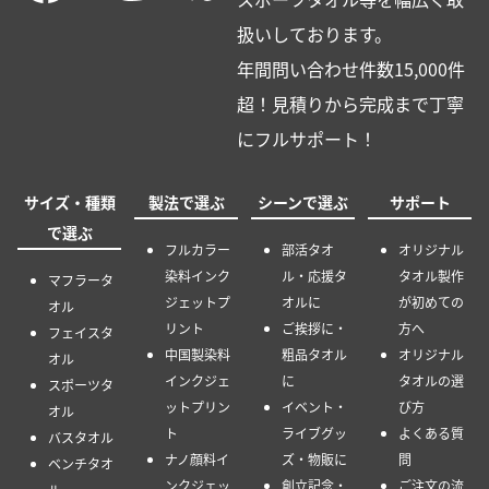
扱いしております。
年間問い合わせ件数15,000件
超！見積りから完成まで丁寧
にフルサポート！
サイズ・種類
製法で選ぶ
シーンで選ぶ
サポート
で選ぶ
フルカラー
部活タオ
オリジナル
染料インク
ル・応援タ
タオル製作
マフラータ
ジェットプ
オルに
が初めての
オル
リント
ご挨拶に・
方へ
フェイスタ
中国製染料
粗品タオル
オリジナル
オル
インクジェ
に
タオルの選
スポーツタ
ットプリン
イベント・
び方
オル
ト
ライブグッ
よくある質
バスタオル
ナノ顔料イ
ズ・物販に
問
ベンチタオ
ンクジェッ
創立記念・
ご注文の流