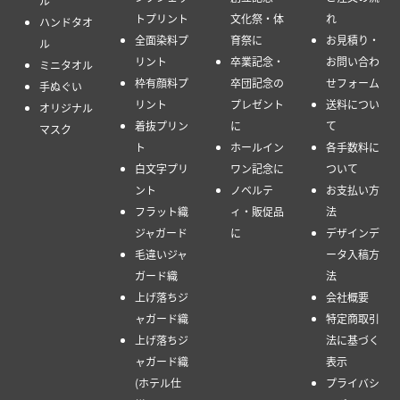
ル
トプリント
文化祭・体
れ
ハンドタオ
全面染料プ
育祭に
お見積り・
ル
リント
卒業記念・
お問い合わ
ミニタオル
枠有顔料プ
卒団記念の
せフォーム
手ぬぐい
リント
プレゼント
送料につい
オリジナル
着抜プリン
に
て
マスク
ト
ホールイン
各手数料に
白文字プリ
ワン記念に
ついて
ント
ノベルテ
お支払い方
フラット織
ィ・販促品
法
ジャガード
に
デザインデ
毛違いジャ
ータ入稿方
ガード織
法
上げ落ちジ
会社概要
ャガード織
特定商取引
上げ落ちジ
法に基づく
ャガード織
表示
(ホテル仕
プライバシ