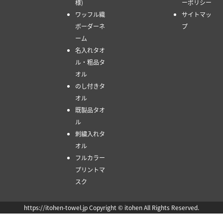
様)
ーポリシー
ワッフル織
サイトマッ
ボーダーネ
プ
ーム
名入れタオ
ル・粗品タ
オル
のし付きタ
オル
既製品タオ
ル
刺繍入れタ
オル
フルカラー
プリントマ
スク
https://itohen-towel.jp Copyright © itohen All Rights Reserved.