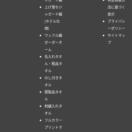
白文字プリ
ワン記念に
ついて
ント
ノベルテ
お支払い方
フラット織
ィ・販促品
法
ジャガード
に
デザインデ
毛違いジャ
ータ入稿方
ガード織
法
上げ落ちジ
会社概要
ャガード織
特定商取引
上げ落ちジ
法に基づく
ャガード織
表示
(ホテル仕
プライバシ
様)
ーポリシー
ワッフル織
サイトマッ
ボーダーネ
プ
ーム
名入れタオ
ル・粗品タ
オル
のし付きタ