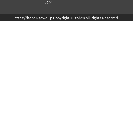
オル
既製品タオ
ル
刺繍入れタ
オル
フルカラー
プリントマ
スク
https://itohen-towel.jp Copyright © itohen All Rights Reserved.