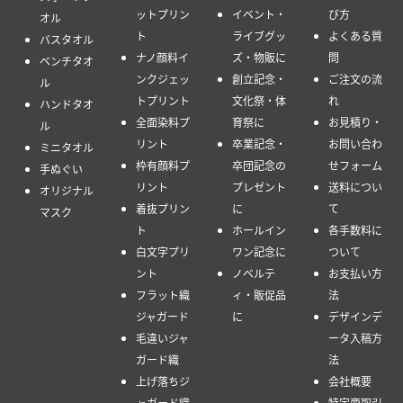
サイズ・種類
製法で選ぶ
シーンで選ぶ
サポート
で選ぶ
フルカラー
部活タオ
オリジナル
染料インク
ル・応援タ
タオル製作
マフラータ
ジェットプ
オルに
が初めての
オル
リント
ご挨拶に・
方へ
フェイスタ
中国製染料
粗品タオル
オリジナル
オル
インクジェ
に
タオルの選
スポーツタ
ットプリン
イベント・
び方
オル
ト
ライブグッ
よくある質
バスタオル
ナノ顔料イ
ズ・物販に
問
ベンチタオ
ンクジェッ
創立記念・
ご注文の流
ル
トプリント
文化祭・体
れ
ハンドタオ
全面染料プ
育祭に
お見積り・
ル
リント
卒業記念・
お問い合わ
ミニタオル
枠有顔料プ
卒団記念の
せフォーム
手ぬぐい
リント
プレゼント
送料につい
オリジナル
着抜プリン
に
て
マスク
ト
ホールイン
各手数料に