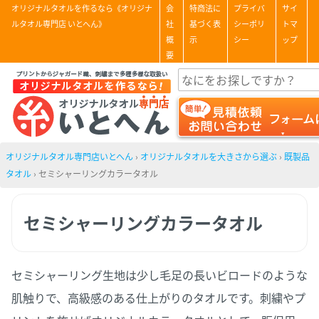
オリジナルタオルを作るなら《オリジナ
会
特商法に
プライバ
サイ
ルタオル専門店 いとへん》
社
基づく表
シーポリ
トマ
概
示
シー
ップ
要
オリジナルタオル専門店いとへん
›
オリジナルタオルを大きさから選ぶ
›
既製品
タオル
›
セミシャーリングカラータオル
セミシャーリングカラータオル
セミシャーリング生地は少し毛足の長いビロードのような
肌触りで、高級感のある仕上がりのタオルです。刺繍やプ