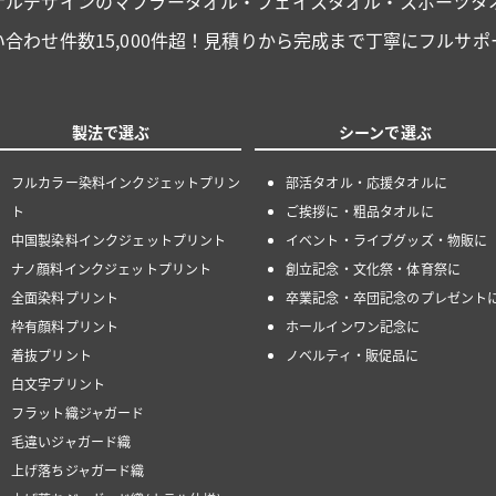
ナルデザインのマフラータオル・フェイスタオル・スポーツタ
い合わせ件数15,000件超！見積りから完成まで丁寧にフルサポ
製法で選ぶ
シーンで選ぶ
フルカラー染料インクジェットプリン
部活タオル・応援タオルに
ト
ご挨拶に・粗品タオルに
中国製染料インクジェットプリント
イベント・ライブグッズ・物販に
ナノ顔料インクジェットプリント
創立記念・文化祭・体育祭に
全面染料プリント
卒業記念・卒団記念のプレゼント
枠有顔料プリント
ホールインワン記念に
着抜プリント
ノベルティ・販促品に
白文字プリント
フラット織ジャガード
毛違いジャガード織
上げ落ちジャガード織