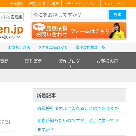
会社概要
特商法に基づく表示
プライバシーポリシー
サイトマップ
検索
て
お支払い方法
タオル単価目安表
最小製作枚数一覧
る質問
製作事例
製作ブログ
お客様の声
新着記事
似顔絵をタオルに入れることはできますか
価格が知りたいのですが、どこに載ってい
7/21
ますか？