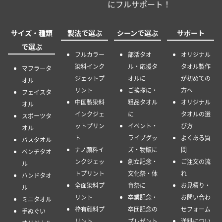
にフルサポート！
サイズ・種類
製法で選ぶ
シーンで選ぶ
サポート
で選ぶ
フルカラー
部活タオ
オリジナル
染料インク
ル・応援タ
タオル製作
マフラータ
ジェットプ
オルに
が初めての
オル
リント
ご挨拶に・
方へ
フェイスタ
中国製染料
粗品タオル
オリジナル
オル
インクジェ
に
タオルの選
スポーツタ
ットプリン
イベント・
び方
オル
ト
ライブグッ
よくある質
バスタオル
ナノ顔料イ
ズ・物販に
問
ベンチタオ
ンクジェッ
創立記念・
ご注文の流
ル
トプリント
文化祭・体
れ
ハンドタオ
全面染料プ
育祭に
お見積り・
ル
リント
卒業記念・
お問い合わ
ミニタオル
枠有顔料プ
卒団記念の
せフォーム
手ぬぐい
リント
プレゼント
送料につい