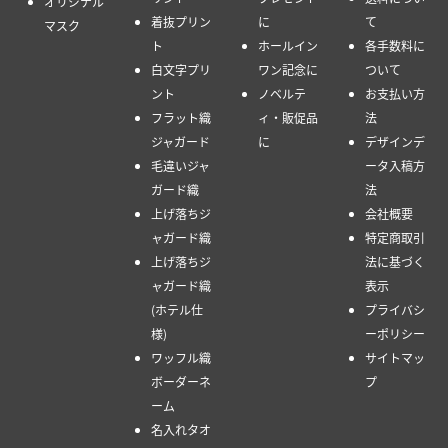
オリジナル
着抜プリン
に
て
マスク
ト
ホールイン
各手数料に
白文字プリ
ワン記念に
ついて
ント
ノベルテ
お支払い方
フラット織
ィ・販促品
法
ジャガード
に
デザインデ
毛違いジャ
ータ入稿方
ガード織
法
上げ落ちジ
会社概要
ャガード織
特定商取引
上げ落ちジ
法に基づく
ャガード織
表示
(ホテル仕
プライバシ
様)
ーポリシー
ワッフル織
サイトマッ
ボーダーネ
プ
ーム
名入れタオ