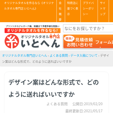
オリジナルタオルを作るなら《オリジナ
会
特商法に
プライバ
サイ
ルタオル専門店 いとへん》
社
基づく表
シーポリ
トマ
概
示
シー
ップ
要
オリジナルタオル専門店いとへん
›
よくある質問
›
データ入稿について
›
デザイ
ン案はどんな形式で、どのように送ればいいですか
デザイン案はどんな形式で、どの
ように送ればいいですか
よくある質問
公開日:2019/02/20
最終更新日:2021/05/17