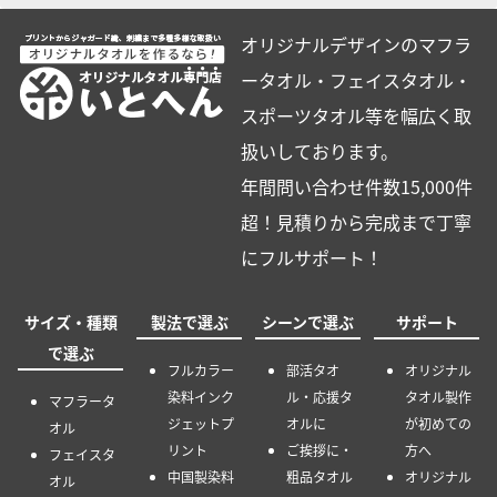
オリジナルデザインのマフラ
ータオル・フェイスタオル・
スポーツタオル等を幅広く取
扱いしております。
年間問い合わせ件数15,000件
超！見積りから完成まで丁寧
にフルサポート！
サイズ・種類
製法で選ぶ
シーンで選ぶ
サポート
で選ぶ
フルカラー
部活タオ
オリジナル
染料インク
ル・応援タ
タオル製作
マフラータ
ジェットプ
オルに
が初めての
オル
リント
ご挨拶に・
方へ
フェイスタ
中国製染料
粗品タオル
オリジナル
オル