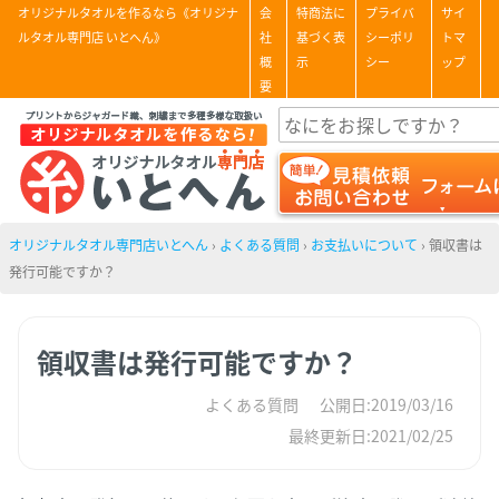
オリジナルタオルを作るなら《オリジナ
会
特商法に
プライバ
サイ
ルタオル専門店 いとへん》
社
基づく表
シーポリ
トマ
概
示
シー
ップ
要
オリジナルタオル専門店いとへん
›
よくある質問
›
お支払いについて
›
領収書は
発行可能ですか？
領収書は発行可能ですか？
よくある質問
公開日:2019/03/16
最終更新日:2021/02/25