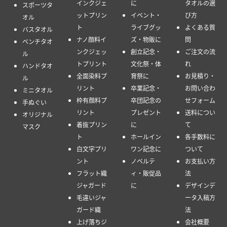
インクジェ
に
タオルの選
スポーツタ
ットプリン
イベント・
び方
オル
ト
ライブグッ
よくある質
バスタオル
ナノ顔料イ
ズ・物販に
問
ベンチタオ
ンクジェッ
創立記念・
ご注文の流
ル
トプリント
文化祭・体
れ
ハンドタオ
全面染料プ
育祭に
お見積り・
ル
リント
卒業記念・
お問い合わ
ミニタオル
枠有顔料プ
卒団記念の
せフォーム
手ぬぐい
リント
プレゼント
送料につい
オリジナル
着抜プリン
に
て
マスク
ト
ホールイン
各手数料に
白文字プリ
ワン記念に
ついて
ント
ノベルテ
お支払い方
フラット織
ィ・販促品
法
ジャガード
に
デザインデ
毛違いジャ
ータ入稿方
ガード織
法
上げ落ちジ
会社概要