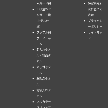
ャガード織
特定商取引
上げ落ちジ
法に基づく
ャガード織
表示
(ホテル仕
プライバシ
様)
ーポリシー
ワッフル織
サイトマッ
ボーダーネ
プ
ーム
名入れタオ
ル・粗品タ
オル
のし付きタ
オル
既製品タオ
ル
刺繍入れタ
オル
フルカラー
プリントマ