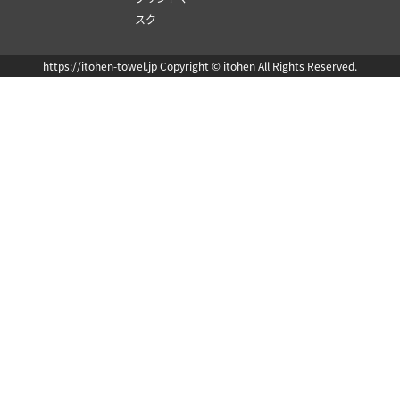
スク
https://itohen-towel.jp Copyright © itohen All Rights Reserved.