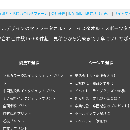
見積り・お問い合わせフォーム
会社概要
特定商取引法に基づく表示
サイトマ
ナルデザインのマフラータオル・フェイスタオル・スポーツタ
い合わせ件数15,000件超！見積りから完成まで丁寧にフルサポ
製法で選ぶ
シーンで選ぶ
フルカラー染料インクジェットプリン
部活タオル・応援タオルに
ト
ご挨拶に・粗品タオルに
中国製染料インクジェットプリント
イベント・ライブグッズ・物販に
ナノ顔料インクジェットプリント
創立記念・文化祭・体育祭に
全面染料プリント
卒業記念・卒団記念のプレゼント
枠有顔料プリント
ホールインワン記念に
着抜プリント
ノベルティ・販促品に
白文字プリント