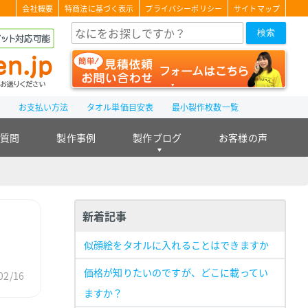
会社概要
特商法に基づく表示
プライバシーポリシー
サイトマップ
検索
て
お支払い方法
タオル単価目安表
最小製作枚数一覧
る質問
製作事例
製作ブログ
お客様の声
新着記事
似顔絵をタオルに入れることはできますか
価格が知りたいのですが、どこに載ってい
2/16
ますか？