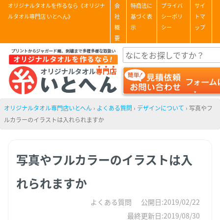
オリジナルタオルを作るなら《オリジナ
会
特商法に
プライバ
サイ
ルタオル専門店 いとへん》
社
基づく表
シーポリ
トマ
概
示
シー
ップ
要
オリジナルタオル専門店いとへん
›
よくある質問
›
デザインについて
›
写真やフ
ルカラーのイラストは入れられますか
写真やフルカラーのイラストは入
れられますか
よくある質問
公開日:2019/02/22
最終更新日:2019/08/30