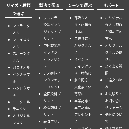
サイズ・種類
製法で選ぶ
シーンで選ぶ
サポート
で選ぶ
フルカラー
部活タオ
オリジナル
染料インク
ル・応援タ
タオル製作
マフラータ
ジェットプ
オルに
が初めての
オル
リント
ご挨拶に・
方へ
フェイスタ
中国製染料
粗品タオル
オリジナル
オル
インクジェ
に
タオルの選
スポーツタ
ットプリン
イベント・
び方
オル
ト
ライブグッ
よくある質
バスタオル
ナノ顔料イ
ズ・物販に
問
ベンチタオ
ンクジェッ
創立記念・
ご注文の流
ル
トプリント
文化祭・体
れ
ハンドタオ
全面染料プ
育祭に
お見積り・
ル
リント
卒業記念・
お問い合わ
ミニタオル
枠有顔料プ
卒団記念の
せフォーム
手ぬぐい
リント
プレゼント
送料につい
オリジナル
着抜プリン
に
て
マスク
ト
ホールイン
各手数料に