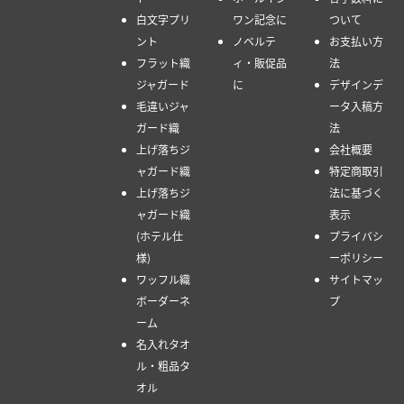
白文字プリ
ワン記念に
ついて
ント
ノベルテ
お支払い方
フラット織
ィ・販促品
法
ジャガード
に
デザインデ
毛違いジャ
ータ入稿方
ガード織
法
上げ落ちジ
会社概要
ャガード織
特定商取引
上げ落ちジ
法に基づく
ャガード織
表示
(ホテル仕
プライバシ
様)
ーポリシー
ワッフル織
サイトマッ
ボーダーネ
プ
ーム
名入れタオ
ル・粗品タ
オル