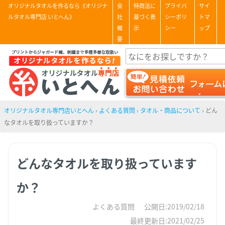
オリジナルタオルを作るなら《オリジナ
会
特商法に
プライバ
サイ
ルタオル専門店 いとへん》
社
基づく表
シーポリ
トマ
概
示
シー
ップ
要
オリジナルタオル専門店いとへん
›
よくある質問
›
タオル・商品について
›
どん
なタオルを取り扱っていますか？
どんなタオルを取り扱っています
か？
よくある質問
公開日:2019/02/18
最終更新日:2021/02/25