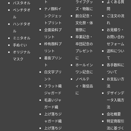
ト
ライブグッ
よくある質
バスタオル
ナノ顔料イ
ズ・物販に
問
ベンチタオ
ンクジェッ
創立記念・
ご注文の流
ル
トプリント
文化祭・体
れ
ハンドタオ
全面染料プ
育祭に
お見積り・
ル
リント
卒業記念・
お問い合わ
ミニタオル
枠有顔料プ
卒団記念の
せフォーム
手ぬぐい
リント
プレゼント
送料につい
オリジナル
着抜プリン
に
て
マスク
ト
ホールイン
各手数料に
白文字プリ
ワン記念に
ついて
ント
ノベルテ
お支払い方
フラット織
ィ・販促品
法
ジャガード
に
デザインデ
毛違いジャ
ータ入稿方
ガード織
法
上げ落ちジ
会社概要
ャガード織
特定商取引
上げ落ちジ
法に基づく