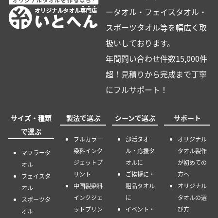
ータオル・フェイスタオル・
スポーツタオル等を幅広く取
扱いしております。
年間問い合わせ件数15,000件
超！見積りから完成まで丁寧
にフルサポート！
サイズ・種類
製法で選ぶ
シーンで選ぶ
サポート
で選ぶ
フルカラー
部活タオ
オリジナル
染料インク
ル・応援タ
タオル製作
マフラータ
ジェットプ
オルに
が初めての
オル
リント
ご挨拶に・
方へ
フェイスタ
中国製染料
粗品タオル
オリジナル
オル
インクジェ
に
タオルの選
スポーツタ
ットプリン
イベント・
び方
オル