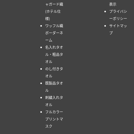
ャガード織
表示
(ホテル仕
プライバシ
様)
ーポリシー
ワッフル織
サイトマッ
ボーダーネ
プ
ーム
名入れタオ
ル・粗品タ
オル
のし付きタ
オル
既製品タオ
ル
刺繍入れタ
オル
フルカラー
プリントマ
スク