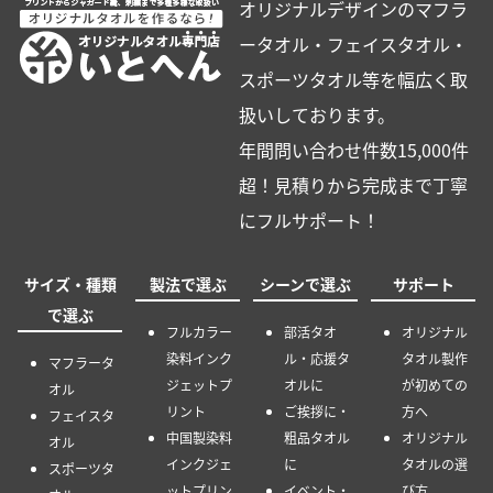
オリジナルデザインのマフラ
ータオル・フェイスタオル・
スポーツタオル等を幅広く取
扱いしております。
年間問い合わせ件数15,000件
超！見積りから完成まで丁寧
にフルサポート！
サイズ・種類
製法で選ぶ
シーンで選ぶ
サポート
で選ぶ
フルカラー
部活タオ
オリジナル
染料インク
ル・応援タ
タオル製作
マフラータ
ジェットプ
オルに
が初めての
オル
リント
ご挨拶に・
方へ
フェイスタ
中国製染料
粗品タオル
オリジナル
オル
インクジェ
に
タオルの選
スポーツタ
ットプリン
イベント・
び方