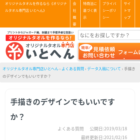
オリジナルタオルを作るなら《オリジナ
会
特商法に
プライバ
サイ
ルタオル専門店 いとへん》
社
基づく表
シーポリ
トマ
概
示
シー
ップ
要
オリジナルタオル専門店いとへん
›
よくある質問
›
データ入稿について
›
手描き
のデザインでもいいですか？
手描きのデザインでもいいです
か？
よくある質問
公開日:2019/03/18
最終更新日:2021/02/16