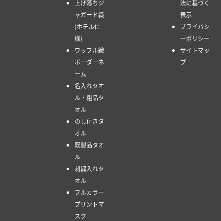
上げ落ちジ
法に基づく
ャガード織
表示
(ホテル仕
プライバシ
様)
ーポリシー
ワッフル織
サイトマッ
ボーダーネ
プ
ーム
名入れタオ
ル・粗品タ
オル
のし付きタ
オル
既製品タオ
ル
刺繍入れタ
オル
フルカラー
プリントマ
スク