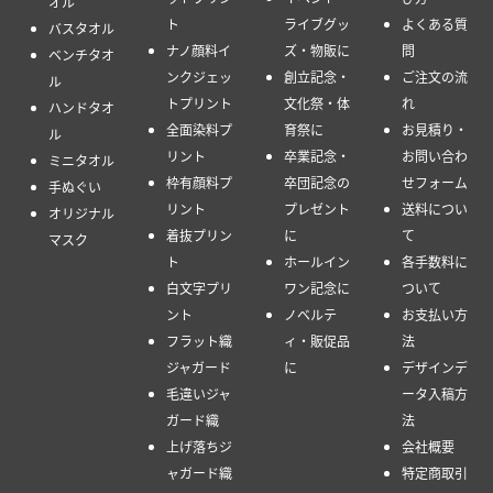
オル
ト
ライブグッ
よくある質
バスタオル
ナノ顔料イ
ズ・物販に
問
ベンチタオ
ンクジェッ
創立記念・
ご注文の流
ル
トプリント
文化祭・体
れ
ハンドタオ
全面染料プ
育祭に
お見積り・
ル
リント
卒業記念・
お問い合わ
ミニタオル
枠有顔料プ
卒団記念の
せフォーム
手ぬぐい
リント
プレゼント
送料につい
オリジナル
着抜プリン
に
て
マスク
ト
ホールイン
各手数料に
白文字プリ
ワン記念に
ついて
ント
ノベルテ
お支払い方
フラット織
ィ・販促品
法
ジャガード
に
デザインデ
毛違いジャ
ータ入稿方
ガード織
法
上げ落ちジ
会社概要
ャガード織
特定商取引