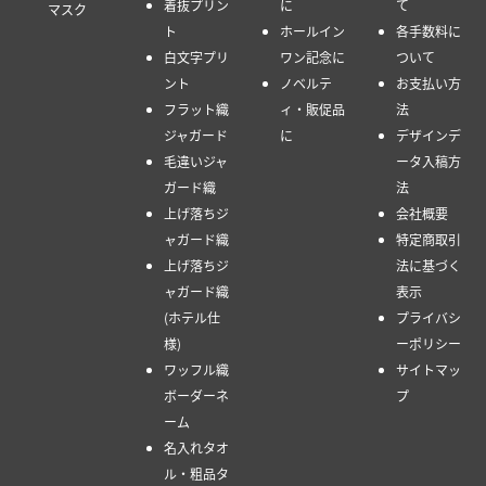
着抜プリン
に
て
マスク
ト
ホールイン
各手数料に
白文字プリ
ワン記念に
ついて
ント
ノベルテ
お支払い方
フラット織
ィ・販促品
法
ジャガード
に
デザインデ
毛違いジャ
ータ入稿方
ガード織
法
上げ落ちジ
会社概要
ャガード織
特定商取引
上げ落ちジ
法に基づく
ャガード織
表示
(ホテル仕
プライバシ
様)
ーポリシー
ワッフル織
サイトマッ
ボーダーネ
プ
ーム
名入れタオ
ル・粗品タ