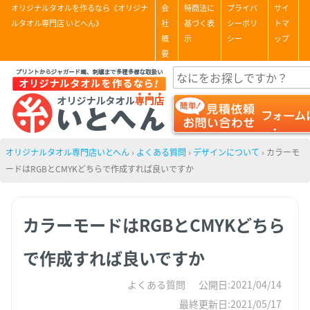
オリジナルタオルを作るなら《オリジナ
会
特商法に
プライバ
サイ
ルタオル専門店 いとへん》
社
基づく表
シーポリ
トマ
概
示
シー
ップ
要
オリジナルタオル専門店いとへん
›
よくある質問
›
デザインについて
›
カラーモ
ードはRGBとCMYKどちらで作成すれば良いですか
カラーモードはRGBとCMYKどちら
で作成すれば良いですか
よくある質問
公開日:2021/04/14
最終更新日:2021/05/17