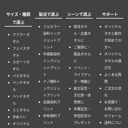
サイズ・種類
製法で選ぶ
シーンで選ぶ
サポート
で選ぶ
フルカラー
部活タオ
オリジナル
染料インク
ル・応援タ
タオル製作
マフラータ
ジェットプ
オルに
が初めての
オル
リント
ご挨拶に・
方へ
フェイスタ
中国製染料
粗品タオル
オリジナル
オル
インクジェ
に
タオルの選
スポーツタ
ットプリン
イベント・
び方
オル
ト
ライブグッ
よくある質
バスタオル
ナノ顔料イ
ズ・物販に
問
ベンチタオ
ンクジェッ
創立記念・
ご注文の流
ル
トプリント
文化祭・体
れ
ハンドタオ
全面染料プ
育祭に
お見積り・
ル
リント
卒業記念・
お問い合わ
ミニタオル
枠有顔料プ
卒団記念の
せフォーム
手ぬぐい
リント
プレゼント
送料につい
オリジナル