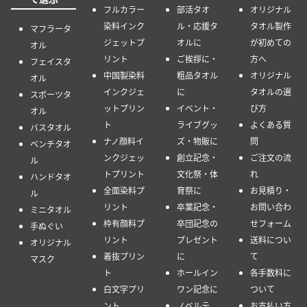
フルカラー
部活タオ
オリジナル
染料インク
ル・応援タ
タオル製作
マフラータ
ジェットプ
オルに
が初めての
オル
リント
ご挨拶に・
方へ
フェイスタ
中国製染料
粗品タオル
オリジナル
オル
インクジェ
に
タオルの選
スポーツタ
ットプリン
イベント・
び方
オル
ト
ライブグッ
よくある質
バスタオル
ナノ顔料イ
ズ・物販に
問
ベンチタオ
ンクジェッ
創立記念・
ご注文の流
ル
トプリント
文化祭・体
れ
ハンドタオ
全面染料プ
育祭に
お見積り・
ル
リント
卒業記念・
お問い合わ
ミニタオル
枠有顔料プ
卒団記念の
せフォーム
手ぬぐい
リント
プレゼント
送料につい
オリジナル
着抜プリン
に
て
マスク
ト
ホールイン
各手数料に
白文字プリ
ワン記念に
ついて
ント
ノベルテ
お支払い方