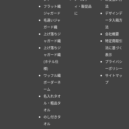
フラット織
ィ・販促品
法
ジャガード
に
デザインデ
毛違いジャ
ータ入稿方
ガード織
法
上げ落ちジ
会社概要
ャガード織
特定商取引
上げ落ちジ
法に基づく
ャガード織
表示
(ホテル仕
プライバシ
様)
ーポリシー
ワッフル織
サイトマッ
ボーダーネ
プ
ーム
名入れタオ
ル・粗品タ
オル
のし付きタ
オル