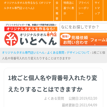
オリジナルタオルを作るなら《オリジナ
会
特商法に
プライバ
サイ
ルタオル専門店 いとへん》
社
基づく表
シーポリ
トマ
概
示
シー
ップ
要
オリジナルタオル専門店いとへん
›
よくある質問
›
デザインについて
›
1枚ごと個
人名や背番号入れたり変えたりすることはできますか
1枚ごと個人名や背番号入れたり変
えたりすることはできますか
よくある質問
公開日:2019/02/20
最終更新日:2021/04/09