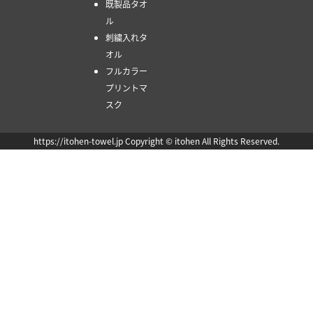
既製品タオ
ル
刺繍入れタ
オル
フルカラー
プリントマ
スク
https://itohen-towel.jp Copyright © itohen All Rights Reserved.