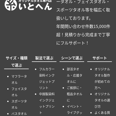
ータオル・フェイスタオル・
スポーツタオル等を幅広く取
扱いしております。
年間問い合わせ件数15,000件
超！見積りから完成まで丁寧
にフルサポート！
サイズ・種類
製法で選ぶ
シーンで選ぶ
サポート
で選ぶ
フルカラー
部活タオ
オリジナル
染料インク
ル・応援タ
タオル製作
マフラータ
ジェットプ
オルに
が初めての
オル
リント
ご挨拶に・
方へ
フェイスタ
中国製染料
粗品タオル
オリジナル
オル
インクジェ
に
タオルの選
スポーツタ
ットプリン
イベント・
び方
オル
ト
ライブグッ
よくある質
バスタオル