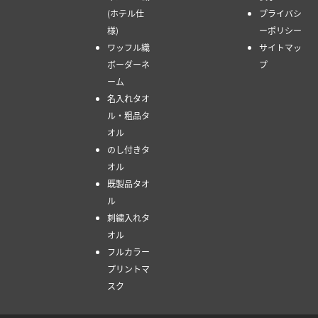
(ホテル仕
プライバシ
様)
ーポリシー
ワッフル織
サイトマッ
ボーダーネ
プ
ーム
名入れタオ
ル・粗品タ
オル
のし付きタ
オル
既製品タオ
ル
刺繍入れタ
オル
フルカラー
プリントマ
スク