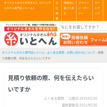
オリジナルタオルを作るなら《オリジナ
会
特商法に
プライバ
サイ
ルタオル専門店 いとへん》
社
基づく表
シーポリ
トマ
概
示
シー
ップ
要
オリジナルタオル専門店いとへん
›
よくある質問
›
お問い合わせについて
›
見積
り依頼の際、何を伝えたらいいですか
見積り依頼の際、何を伝えたらい
いですか
よくある質問
公開日:2019/02/20
最終更新日:2021/05/20