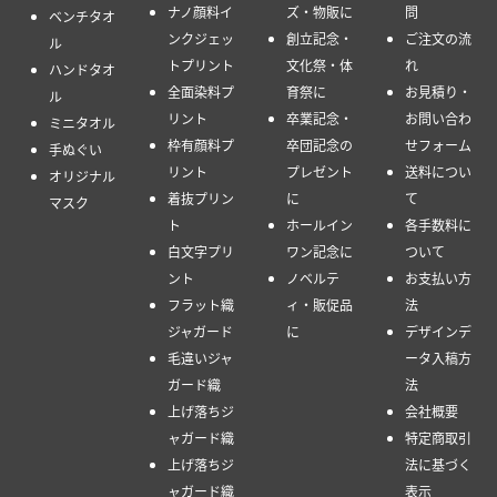
ナノ顔料イ
ズ・物販に
問
ベンチタオ
ンクジェッ
創立記念・
ご注文の流
ル
トプリント
文化祭・体
れ
ハンドタオ
全面染料プ
育祭に
お見積り・
ル
リント
卒業記念・
お問い合わ
ミニタオル
枠有顔料プ
卒団記念の
せフォーム
手ぬぐい
リント
プレゼント
送料につい
オリジナル
着抜プリン
に
て
マスク
ト
ホールイン
各手数料に
白文字プリ
ワン記念に
ついて
ント
ノベルテ
お支払い方
フラット織
ィ・販促品
法
ジャガード
に
デザインデ
毛違いジャ
ータ入稿方
ガード織
法
上げ落ちジ
会社概要
ャガード織
特定商取引
上げ落ちジ
法に基づく
ャガード織
表示