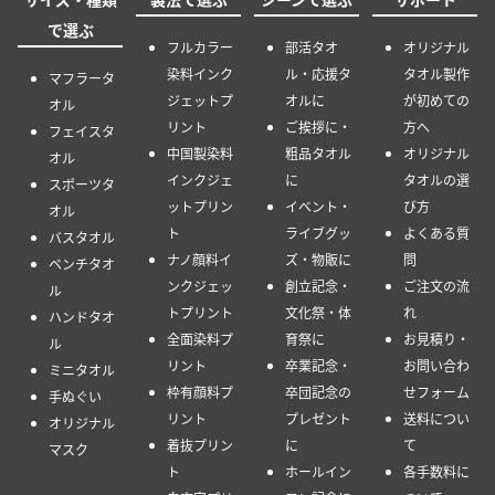
で選ぶ
フルカラー
部活タオ
オリジナル
染料インク
ル・応援タ
タオル製作
マフラータ
ジェットプ
オルに
が初めての
オル
リント
ご挨拶に・
方へ
フェイスタ
中国製染料
粗品タオル
オリジナル
オル
インクジェ
に
タオルの選
スポーツタ
ットプリン
イベント・
び方
オル
ト
ライブグッ
よくある質
バスタオル
ナノ顔料イ
ズ・物販に
問
ベンチタオ
ンクジェッ
創立記念・
ご注文の流
ル
トプリント
文化祭・体
れ
ハンドタオ
全面染料プ
育祭に
お見積り・
ル
リント
卒業記念・
お問い合わ
ミニタオル
枠有顔料プ
卒団記念の
せフォーム
手ぬぐい
リント
プレゼント
送料につい
オリジナル
着抜プリン
に
て
マスク
ト
ホールイン
各手数料に