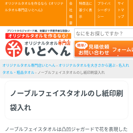
オリジナルタオルを作るなら《オリジナ
会
特商法に
プライバ
サイ
ルタオル専門店 いとへん》
社
基づく表
シーポリ
トマ
概
示
シー
ップ
要
オリジナルタオル専門店いとへん
›
オリジナルタオルを大きさから選ぶ
›
名入れ
タオル・粗品タオル
›
ノーブルフェイスタオルのし紙印刷袋入れ
ノーブルフェイスタオルのし紙印刷
袋入れ
ノーブルフェイスタオルは凸凹ジャガードで花を表現した