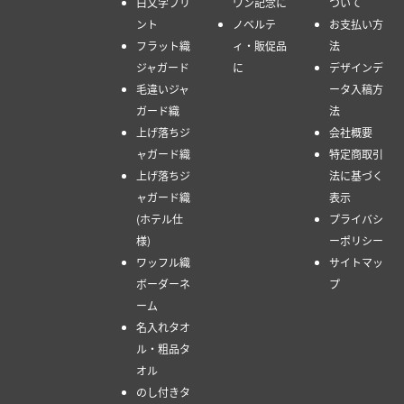
白文字プリ
ワン記念に
ついて
ント
ノベルテ
お支払い方
フラット織
ィ・販促品
法
ジャガード
に
デザインデ
毛違いジャ
ータ入稿方
ガード織
法
上げ落ちジ
会社概要
ャガード織
特定商取引
上げ落ちジ
法に基づく
ャガード織
表示
(ホテル仕
プライバシ
様)
ーポリシー
ワッフル織
サイトマッ
ボーダーネ
プ
ーム
名入れタオ
ル・粗品タ
オル
のし付きタ