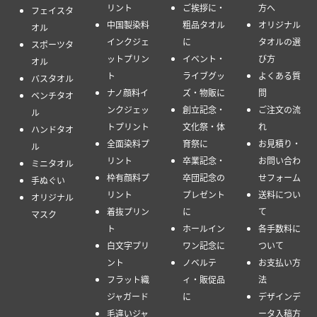
リント
ご挨拶に・
方へ
フェイスタ
中国製染料
粗品タオル
オリジナル
オル
インクジェ
に
タオルの選
スポーツタ
ットプリン
イベント・
び方
オル
ト
ライブグッ
よくある質
バスタオル
ナノ顔料イ
ズ・物販に
問
ベンチタオ
ンクジェッ
創立記念・
ご注文の流
ル
トプリント
文化祭・体
れ
ハンドタオ
全面染料プ
育祭に
お見積り・
ル
リント
卒業記念・
お問い合わ
ミニタオル
枠有顔料プ
卒団記念の
せフォーム
手ぬぐい
リント
プレゼント
送料につい
オリジナル
着抜プリン
に
て
マスク
ト
ホールイン
各手数料に
白文字プリ
ワン記念に
ついて
ント
ノベルテ
お支払い方
フラット織
ィ・販促品
法
ジャガード
に
デザインデ
毛違いジャ
ータ入稿方