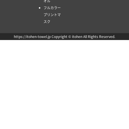
オル
フルカラー
プリントマ
スク
https://itohen-towel.jp Copyright © itohen All Rights Reserved.