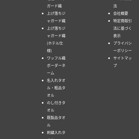
ガード織
法
上げ落ちジ
会社概要
ャガード織
特定商取引
上げ落ちジ
法に基づく
ャガード織
表示
(ホテル仕
プライバシ
様)
ーポリシー
ワッフル織
サイトマッ
ボーダーネ
プ
ーム
名入れタオ
ル・粗品タ
オル
のし付きタ
オル
既製品タオ
ル
刺繍入れタ