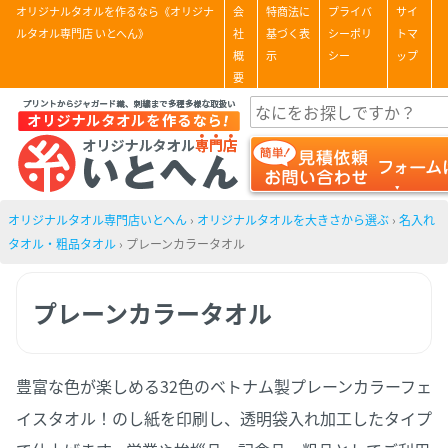
オリジナルタオルを作るなら《オリジナ
会
特商法に
プライバ
サイ
ルタオル専門店 いとへん》
社
基づく表
シーポリ
トマ
概
示
シー
ップ
要
オリジナルタオル専門店いとへん
›
オリジナルタオルを大きさから選ぶ
›
名入れ
タオル・粗品タオル
›
プレーンカラータオル
プレーンカラータオル
豊富な色が楽しめる32色のベトナム製プレーンカラーフェ
イスタオル！のし紙を印刷し、透明袋入れ加工したタイプ