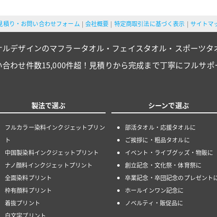
見積り・お問い合わせフォーム
会社概要
特定商取引法に基づく表示
サイトマ
ナルデザインのマフラータオル・フェイスタオル・スポーツタ
い合わせ件数15,000件超！見積りから完成まで丁寧にフルサポ
製法で選ぶ
シーンで選ぶ
フルカラー染料インクジェットプリン
部活タオル・応援タオルに
ト
ご挨拶に・粗品タオルに
中国製染料インクジェットプリント
イベント・ライブグッズ・物販に
ナノ顔料インクジェットプリント
創立記念・文化祭・体育祭に
全面染料プリント
卒業記念・卒団記念のプレゼント
枠有顔料プリント
ホールインワン記念に
着抜プリント
ノベルティ・販促品に
白文字プリント