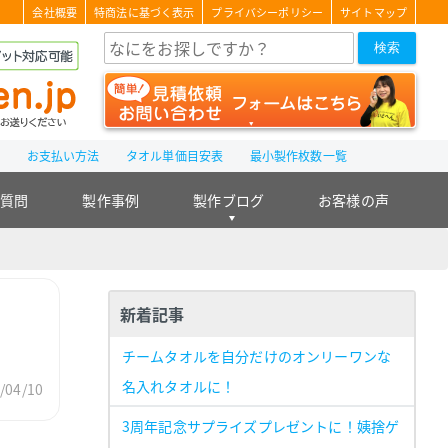
会社概要
特商法に基づく表示
プライバシーポリシー
サイトマップ
検索
て
お支払い方法
タオル単価目安表
最小製作枚数一覧
る質問
製作事例
製作ブログ
お客様の声
新着記事
チームタオルを自分だけのオンリーワンな
名入れタオルに！
04/10
3周年記念サプライズプレゼントに！姨捨ゲ