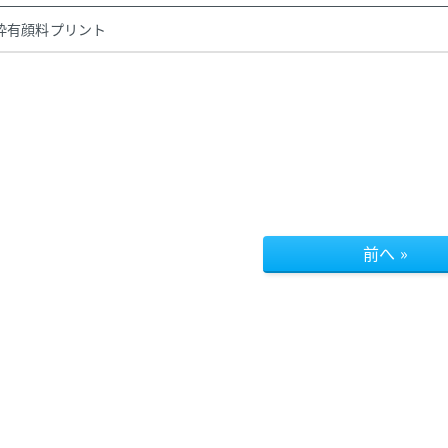
枠有顔料プリント
前へ »