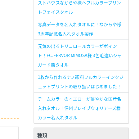
ストハウスなからや様へフルカラープリン
トフェイスタオル
写真データを名入れタオルに！なからや様
3周年記念名入れタオル製作
元気の出るトリコロールカラーがポイン
ト！FC.FERVOR MIMOSA様 3色毛違いジャ
ガード織タオル
1枚から作れるナノ顔料フルカラーインクジ
ェットプリントの取り扱いはじめました！
チームカラーのイエローが鮮やかな国産名
入れタオル！信州ブレイブウォリアーズ様
カラー名入れタオル
種類