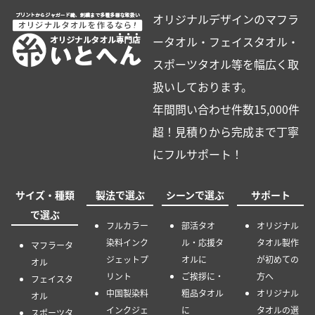
オリジナルデザインのマフラ
ータオル・フェイスタオル・
スポーツタオル等を幅広く取
扱いしております。
年間問い合わせ件数15,000件
超！見積りから完成まで丁寧
にフルサポート！
サイズ・種類
製法で選ぶ
シーンで選ぶ
サポート
で選ぶ
フルカラー
部活タオ
オリジナル
染料インク
ル・応援タ
タオル製作
マフラータ
ジェットプ
オルに
が初めての
オル
リント
ご挨拶に・
方へ
フェイスタ
中国製染料
粗品タオル
オリジナル
オル
インクジェ
に
タオルの選
スポーツタ