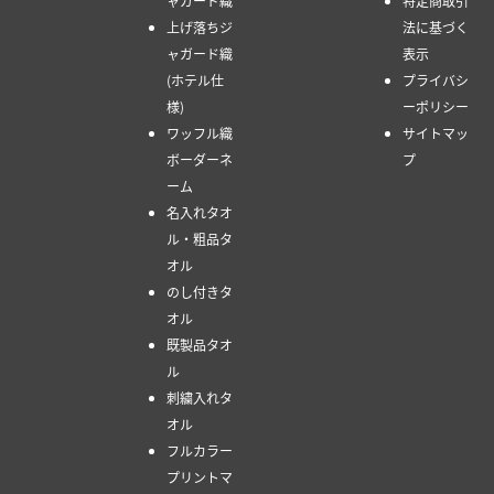
ャガード織
特定商取引
上げ落ちジ
法に基づく
ャガード織
表示
(ホテル仕
プライバシ
様)
ーポリシー
ワッフル織
サイトマッ
ボーダーネ
プ
ーム
名入れタオ
ル・粗品タ
オル
のし付きタ
オル
既製品タオ
ル
刺繍入れタ
オル
フルカラー
プリントマ