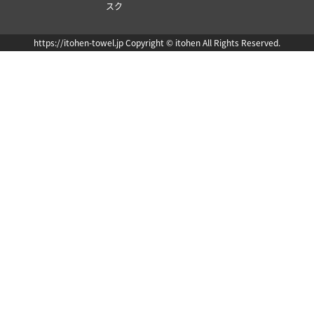
スク
https://itohen-towel.jp Copyright © itohen All Rights Reserved.