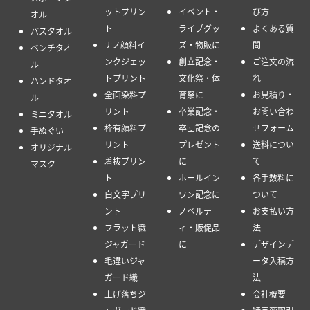
ットプリン
イベント・
び方
オル
ト
ライブグッ
よくある質
バスタオル
ナノ顔料イ
ズ・物販に
問
ベンチタオ
ンクジェッ
創立記念・
ご注文の流
ル
トプリント
文化祭・体
れ
ハンドタオ
全面染料プ
育祭に
お見積り・
ル
リント
卒業記念・
お問い合わ
ミニタオル
枠有顔料プ
卒団記念の
せフォーム
手ぬぐい
リント
プレゼント
送料につい
オリジナル
着抜プリン
に
て
マスク
ト
ホールイン
各手数料に
白文字プリ
ワン記念に
ついて
ント
ノベルテ
お支払い方
フラット織
ィ・販促品
法
ジャガード
に
デザインデ
毛違いジャ
ータ入稿方
ガード織
法
上げ落ちジ
会社概要