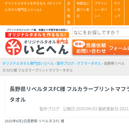
オリジナルタオルを作るなら《オリジナ
会
特商法に
プライバ
サイ
ルタオル専門店 いとへん》
社
基づく表
シーポリ
トマ
概
示
シー
ップ
要
オリジナルタオル専門店いとへん
›
製作ブログ
›
マフラータオル
›
長野県リベル
タスFC様 フルカラープリントマフラータオル
長野県リベルタスFC様 フルカラープリントマフ
タオル
製作ブログ
公開日:2020/06/02
最終更新日:2021/
2020年6月2日
長野県 リベルタスFC 様