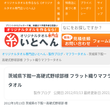
オリジナルタオルを作るなら《オリジナ
会
特商法に
プライバ
サイ
ルタオル専門店 いとへん》
社
基づく表
シーポリ
トマ
概
示
シー
ップ
要
オリジナルタオル専門店いとへん
›
製作ブログ
›
マフラータオル
›
茨城県下館一
高硬式野球部様 フラット織りマフラータオル
茨城県下館一高硬式野球部様 フラット織りマフ
タオル
製作ブログ
公開日:2012/03/13
最終更新日:2021/
2012年3月13日 茨城県の下館一高硬式野球部 様