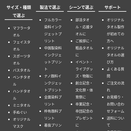
サイズ・種類
製法で選ぶ
シーンで選ぶ
サポート
で選ぶ
フルカラー
部活タオ
オリジナル
染料インク
ル・応援タ
タオル製作
マフラータ
ジェットプ
オルに
が初めての
オル
リント
ご挨拶に・
方へ
フェイスタ
中国製染料
粗品タオル
オリジナル
オル
インクジェ
に
タオルの選
スポーツタ
ットプリン
イベント・
び方
オル
ト
ライブグッ
よくある質
バスタオル
ナノ顔料イ
ズ・物販に
問
ベンチタオ
ンクジェッ
創立記念・
ご注文の流
ル
トプリント
文化祭・体
れ
ハンドタオ
全面染料プ
育祭に
お見積り・
ル
リント
卒業記念・
お問い合わ
ミニタオル
枠有顔料プ
卒団記念の
せフォーム
手ぬぐい
リント
プレゼント
送料につい
オリジナル
着抜プリン
に
て
マスク