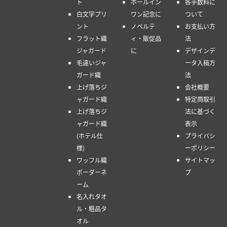
ト
ホールイン
各手数料に
白文字プリ
ワン記念に
ついて
ント
ノベルテ
お支払い方
フラット織
ィ・販促品
法
ジャガード
に
デザインデ
毛違いジャ
ータ入稿方
ガード織
法
上げ落ちジ
会社概要
ャガード織
特定商取引
上げ落ちジ
法に基づく
ャガード織
表示
(ホテル仕
プライバシ
様)
ーポリシー
ワッフル織
サイトマッ
ボーダーネ
プ
ーム
名入れタオ
ル・粗品タ
オル