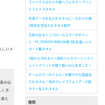
ストハウスなからや様へフルカラープリン
トフェイスタオル
写真データを名入れタオルに！なからや様
3周年記念名入れタオル製作
元気の出るトリコロールカラーがポイン
ト！FC.FERVOR MIMOSA様 3色毛違いジャ
れしいメ
ガード織タオル
1枚から作れるナノ顔料フルカラーインクジ
ェットプリントの取り扱いはじめました！
チームカラーのイエローが鮮やかな国産名
ち進み仙
入れタオル！信州ブレイブウォリアーズ様
カラー名入れタオル
しく予
を果た
種類