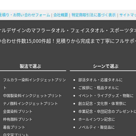
見積り・お問い合わせフォーム
会社概要
特定商取引法に基づく表示
サイトマ
ナルデザインのマフラータオル・フェイスタオル・スポーツタ
い合わせ件数15,000件超！見積りから完成まで丁寧にフルサポ
製法で選ぶ
シーンで選ぶ
フルカラー染料インクジェットプリン
部活タオル・応援タオルに
ト
ご挨拶に・粗品タオルに
中国製染料インクジェットプリント
イベント・ライブグッズ・物販に
ナノ顔料インクジェットプリント
創立記念・文化祭・体育祭に
全面染料プリント
卒業記念・卒団記念のプレゼント
枠有顔料プリント
ホールインワン記念に
着抜プリント
ノベルティ・販促品に
白文字プリント