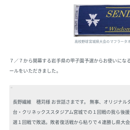
高校野球宮城県大会のマフラータ
７／７から開幕する岩手県の甲子園予選からお使いにな
ールをいただきました。
長野繊維 穗苅様 お世話さまです。 無事、オリジナル
台・クリネックススタジアム宮城での１回戦の我ら後援
選１回戦で敗退。敗者復活戦から粘りで４連勝し県大会