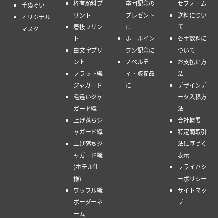
枠有顔料プ
卒団記念の
せフォーム
手ぬぐい
リント
プレゼント
送料につい
オリジナル
着抜プリン
に
て
マスク
ト
ホールイン
各手数料に
白文字プリ
ワン記念に
ついて
ント
ノベルテ
お支払い方
フラット織
ィ・販促品
法
ジャガード
に
デザインデ
毛違いジャ
ータ入稿方
ガード織
法
上げ落ちジ
会社概要
ャガード織
特定商取引
上げ落ちジ
法に基づく
ャガード織
表示
(ホテル仕
プライバシ
様)
ーポリシー
ワッフル織
サイトマッ
ボーダーネ
プ
ーム