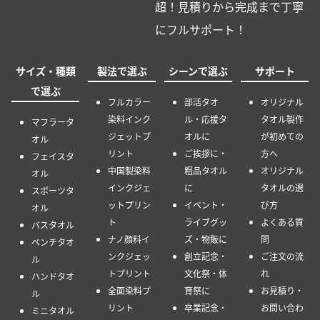
超！見積りから完成まで丁寧
にフルサポート！
サイズ・種類
製法で選ぶ
シーンで選ぶ
サポート
で選ぶ
フルカラー
部活タオ
オリジナル
染料インク
ル・応援タ
タオル製作
マフラータ
ジェットプ
オルに
が初めての
オル
リント
ご挨拶に・
方へ
フェイスタ
中国製染料
粗品タオル
オリジナル
オル
インクジェ
に
タオルの選
スポーツタ
ットプリン
イベント・
び方
オル
ト
ライブグッ
よくある質
バスタオル
ナノ顔料イ
ズ・物販に
問
ベンチタオ
ンクジェッ
創立記念・
ご注文の流
ル
トプリント
文化祭・体
れ
ハンドタオ
全面染料プ
育祭に
お見積り・
ル
リント
卒業記念・
お問い合わ
ミニタオル