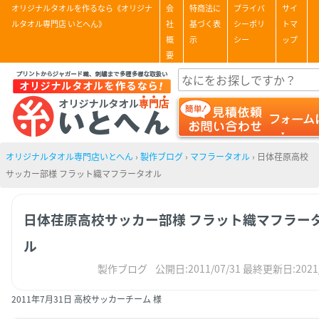
オリジナルタオルを作るなら《オリジナ
会
特商法に
プライバ
サイ
ルタオル専門店 いとへん》
社
基づく表
シーポリ
トマ
概
示
シー
ップ
要
オリジナルタオル専門店いとへん
›
製作ブログ
›
マフラータオル
›
日体荏原高校
サッカー部様 フラット織マフラータオル
日体荏原高校サッカー部様 フラット織マフラー
ル
製作ブログ
公開日:2011/07/31
最終更新日:2021/
2011年7月31日 高校サッカーチーム 様