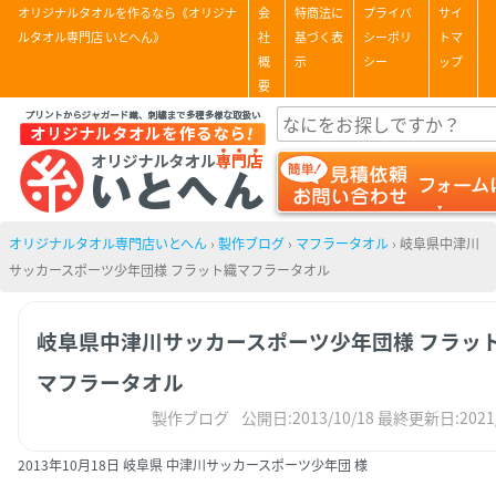
オリジナルタオルを作るなら《オリジナ
会
特商法に
プライバ
サイ
ルタオル専門店 いとへん》
社
基づく表
シーポリ
トマ
概
示
シー
ップ
要
オリジナルタオル専門店いとへん
›
製作ブログ
›
マフラータオル
›
岐阜県中津川
サッカースポーツ少年団様 フラット織マフラータオル
岐阜県中津川サッカースポーツ少年団様 フラッ
マフラータオル
製作ブログ
公開日:2013/10/18
最終更新日:2021/
2013年10月18日 岐阜県 中津川サッカースポーツ少年団 様