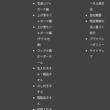
毛違いジャ
ータ入稿方
ガード織
法
上げ落ちジ
会社概要
ャガード織
特定商取引
上げ落ちジ
法に基づく
ャガード織
表示
(ホテル仕
プライバシ
様)
ーポリシー
ワッフル織
サイトマッ
ボーダーネ
プ
ーム
名入れタオ
ル・粗品タ
オル
のし付きタ
オル
既製品タオ
ル
刺繍入れタ