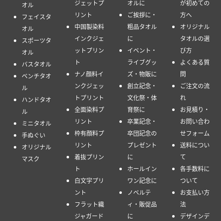
ジェットプ
オルに
が初めての
オル
リント
ご挨拶に・
方へ
フェイスタ
中国製染料
粗品タオル
オリジナル
オル
インクジェ
に
タオルの選
スポーツタ
ットプリン
イベント・
び方
オル
ト
ライブグッ
よくある質
バスタオル
ナノ顔料イ
ズ・物販に
問
ベンチタオ
ンクジェッ
創立記念・
ご注文の流
ル
トプリント
文化祭・体
れ
ハンドタオ
全面染料プ
育祭に
お見積り・
ル
リント
卒業記念・
お問い合わ
ミニタオル
枠有顔料プ
卒団記念の
せフォーム
手ぬぐい
リント
プレゼント
送料につい
オリジナル
着抜プリン
に
て
マスク
ト
ホールイン
各手数料に
白文字プリ
ワン記念に
ついて
ント
ノベルテ
お支払い方
フラット織
ィ・販促品
法
ジャガード
に
デザインデ