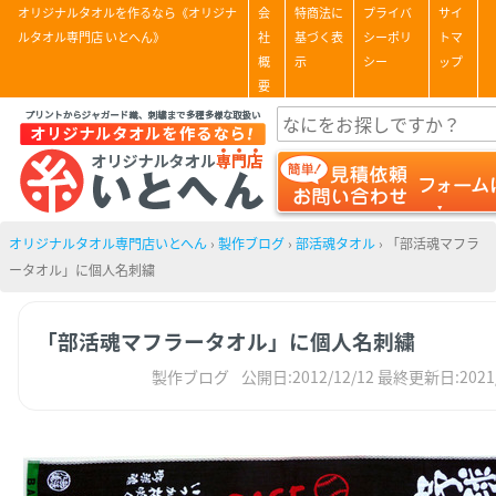
オリジナルタオルを作るなら《オリジナ
会
特商法に
プライバ
サイ
ルタオル専門店 いとへん》
社
基づく表
シーポリ
トマ
概
示
シー
ップ
要
オリジナルタオル専門店いとへん
›
製作ブログ
›
部活魂タオル
›
「部活魂マフラ
ータオル」に個人名刺繍
「部活魂マフラータオル」に個人名刺繍
製作ブログ
公開日:2012/12/12
最終更新日:2021/