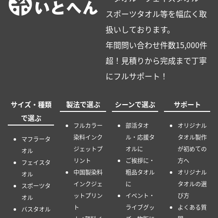
スポーツタオル等を幅広く取
扱いしております。
年間問い合わせ件数15,000件
超！見積りから完成まで丁寧
にフルサポート！
サイズ・種類
製法で選ぶ
シーンで選ぶ
サポート
で選ぶ
フルカラー
部活タオ
オリジナル
染料インク
ル・応援タ
タオル製作
マフラータ
ジェットプ
オルに
が初めての
オル
リント
ご挨拶に・
方へ
フェイスタ
中国製染料
粗品タオル
オリジナル
オル
インクジェ
に
タオルの選
スポーツタ
ットプリン
イベント・
び方
オル
ト
ライブグッ
よくある質
バスタオル