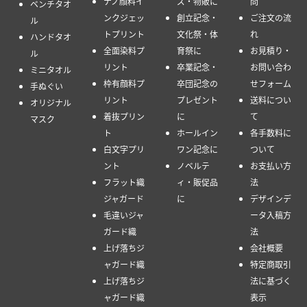
ナノ顔料イ
ズ・物販に
問
ベンチタオ
ンクジェッ
創立記念・
ご注文の流
ル
トプリント
文化祭・体
れ
ハンドタオ
全面染料プ
育祭に
お見積り・
ル
リント
卒業記念・
お問い合わ
ミニタオル
枠有顔料プ
卒団記念の
せフォーム
手ぬぐい
リント
プレゼント
送料につい
オリジナル
着抜プリン
に
て
マスク
ト
ホールイン
各手数料に
白文字プリ
ワン記念に
ついて
ント
ノベルテ
お支払い方
フラット織
ィ・販促品
法
ジャガード
に
デザインデ
毛違いジャ
ータ入稿方
ガード織
法
上げ落ちジ
会社概要
ャガード織
特定商取引
上げ落ちジ
法に基づく
ャガード織
表示