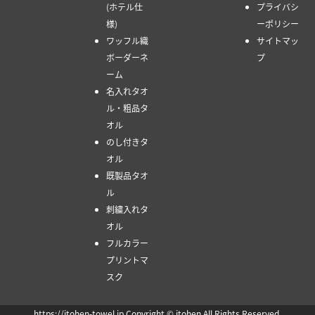
(ホテル仕
プライバシ
様)
ーポリシー
ワッフル織
サイトマッ
ボーダーネ
プ
ーム
名入れタオ
ル・粗品タ
オル
のし付きタ
オル
既製品タオ
ル
刺繍入れタ
オル
フルカラー
プリントマ
スク
https://itohen-towel.jp Copyright © itohen All Rights Reserved.